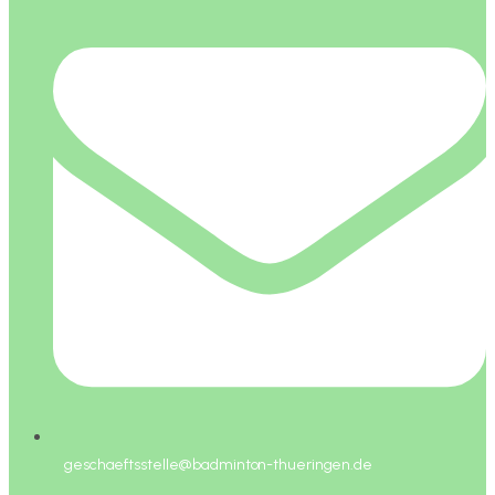
geschaeftsstelle@badminton-thueringen.de