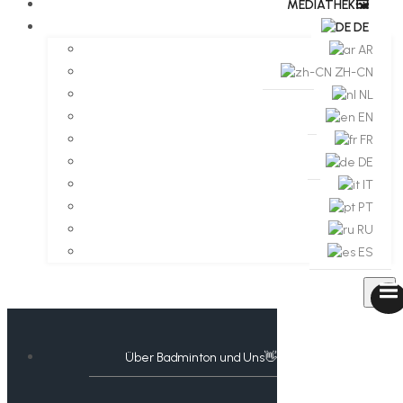
MEDIATHEK🖼️​
DE
AR
ZH-CN
NL
EN
FR
DE
IT
PT
RU
ES
Über Badminton und Uns👋