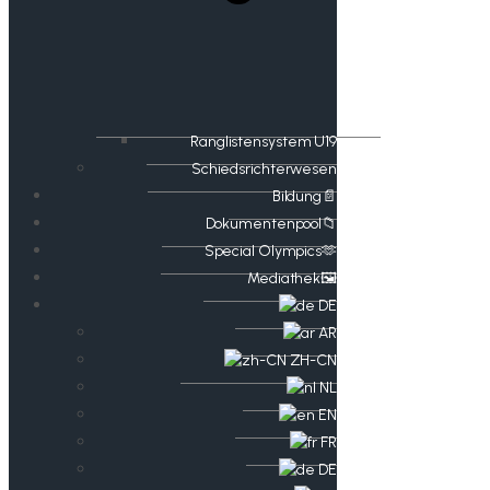
Ranglistensystem U19
Schiedsrichterwesen
Bildung📄
Dokumentenpool📁
​​Special Olympics🫶
Mediathek🖼️​
DE
AR
ZH-CN
NL
EN
FR
DE