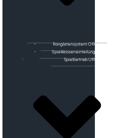
Ranglistensystem O19
Spielklasseneinteilung
Spielbetrieb U19