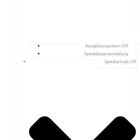
Ranglistensystem O19
Spielklasseneinteilung
Spielbetrieb U19