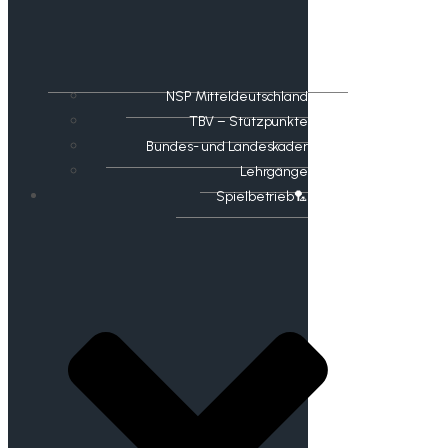
NSP Mitteldeutschland
TBV – Stützpunkte
Bundes- und Landeskader
Lehrgänge
Spielbetrieb🏸