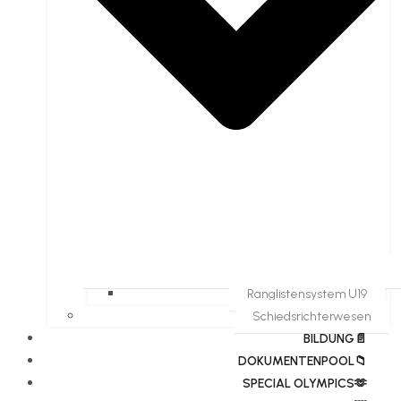
Ranglistensystem U19
Schiedsrichterwesen
BILDUNG📄
DOKUMENTENPOOL📁
​​SPECIAL OLYMPICS🫶