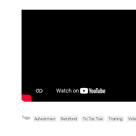
Tags:
Aufwärmen
Netzfund
Tic Tac Toe
Training
Vid