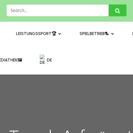
​LEISTUNGSSPORT🏆
SPIELBETRIEB🏸
DIATHEK🖼️​
DE