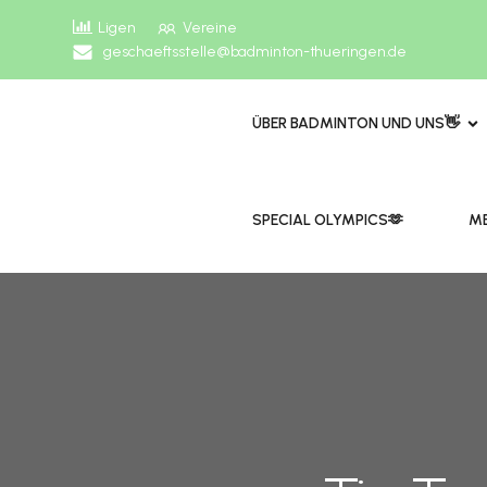
Ligen
Vereine
geschaeftsstelle@badminton-thueringen.de
ÜBER BADMINTON UND UNS👋
​​SPECIAL OLYMPICS🫶
ME