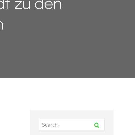
dt zu den
n