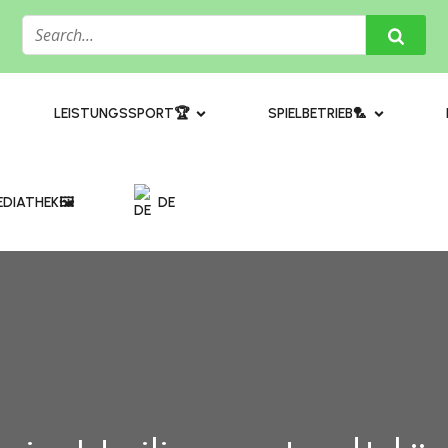
​LEISTUNGSSPORT🏆
SPIELBETRIEB🏸
DIATHEK🖼️​
DE