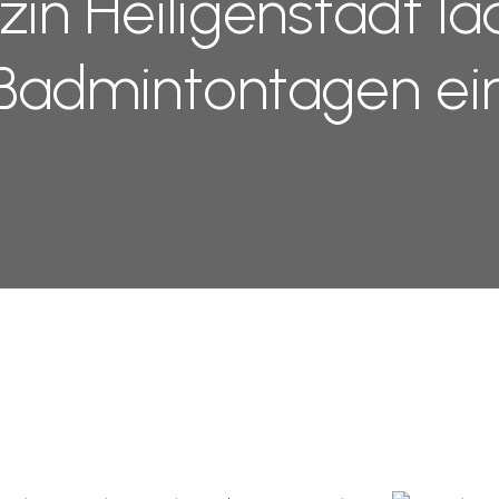
in Heiligenstadt lä
Badmintontagen ei