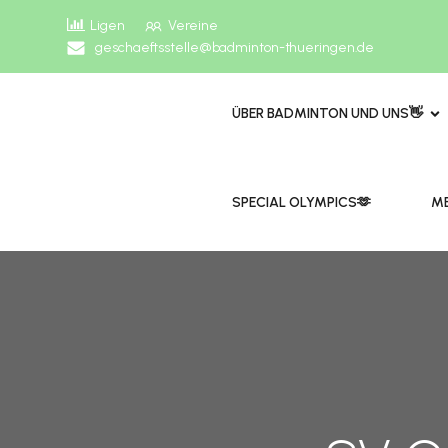
Ligen
Vereine
geschaeftsstelle@badminton-thueringen.de
ÜBER BADMINTON UND UNS👋
​​SPECIAL OLYMPICS🫶
ME