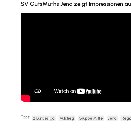
SV GutsMuths Jena zeigt Impressionen a
Tags:
2. Bundesliga
Aufstieg
Gruppe Mitte
Jena
Regio