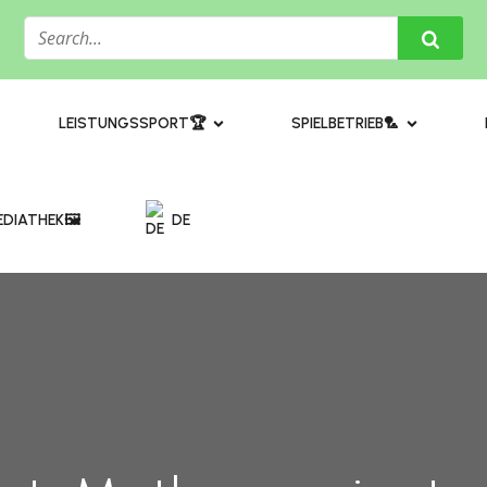
​LEISTUNGSSPORT🏆
SPIELBETRIEB🏸
DIATHEK🖼️​
DE