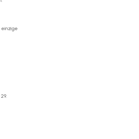
n.
 einzige
29.