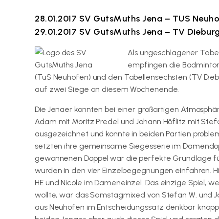
28.01.2017 SV GutsMuths Jena – TUS Neuho
29.01.2017 SV GutsMuths Jena – TV Diebu
Als ungeschlagener Tabe
empfingen die Badminton
(TuS Neuhofen) und den Tabellensechsten (TV Di
auf zwei Siege an diesem Wochenende.
Die Jenaer konnten bei einer großartigen Atmosphä
Adam mit Moritz Predel und Johann Höflitz mit Stef
ausgezeichnet und konnte in beiden Partien problem
setzten ihre gemeinsame Siegesserie im Damendop
gewonnenen Doppel war die perfekte Grundlage fü
wurden in den vier Einzelbegegnungen einfahren. Hier
HE und Nicole im Dameneinzel. Das einzige Spiel,
wollte, war das Samstagmixed von Stefan W. und J
aus Neuhofen im Entscheidungssatz denkbar knapp 