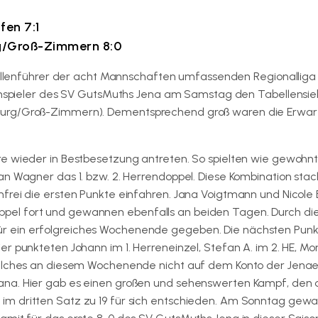
fen 7:1
rg/Groß-Zimmern 8:0
llenführer der acht Mannschaften umfassenden Regionalliga
spieler des SV GutsMuths Jena am Samstag den Tabellensie
eburg/Groß-Zimmern). Dementsprechend groß waren die Erwa
re wieder in Bestbesetzung antreten. So spielten wie gewohn
an Wagner das 1. bzw. 2. Herrendoppel. Diese Kombination stac
frei die ersten Punkte einfahren. Jana Voigtmann und Nicole 
pel fort und gewannen ebenfalls an beiden Tagen. Durch di
r ein erfolgreiches Wochenende gegeben. Die nächsten Pun
 punkteten Johann im 1. Herreneinzel, Stefan A. im 2. HE, Mori
 welches an diesem Wochenende nicht auf dem Konto der Jenae
ana. Hier gab es einen großen und sehenswerten Kampf, den 
im dritten Satz zu 19 für sich entschieden. Am Sonntag gew