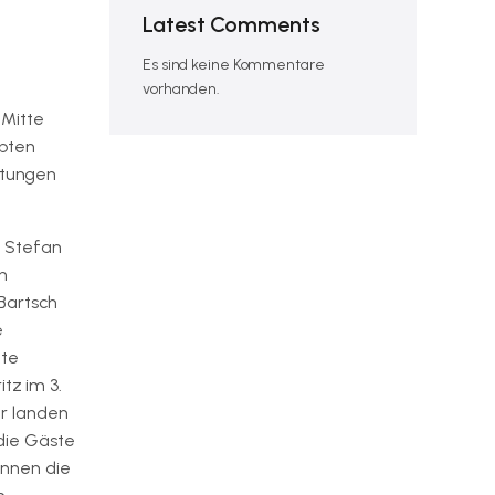
Latest Comments
Es sind keine Kommentare
vorhanden.
 Mitte
bten
rtungen
t Stefan
h
Bartsch
e
kte
tz im 3.
r landen
die Gäste
annen die