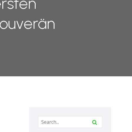
rsten
souverän