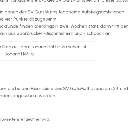
amit für das erste 8-0 des SV GutsMuths Jena in dieser Saiso
n denen der SV GutsMuths Jena seine Aufstiegsambitionen
se vier Punkte dazugewinnt.
krunde finden allerdings in zwei Wochen statt; dann tritt der
barn aus Saarbrücken-Bischmisheim und Fischbach an.
Johann Höflitz
ber die beiden Heimspiele des SV GutsMuths Jena am 28. und 
Senders angeschaut werden.
rowserfenster geöffnet wird.