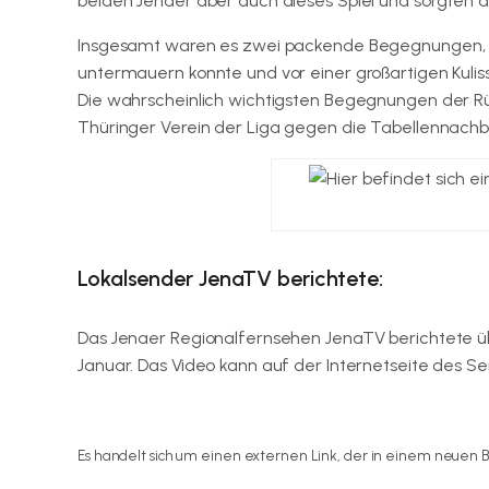
beiden Jenaer aber auch dieses Spiel und sorgten d
Insgesamt waren es zwei packende Begegnungen, i
untermauern konnte und vor einer großartigen Kulis
Die wahrscheinlich wichtigsten Begegnungen der Rüc
Thüringer Verein der Liga gegen die Tabellennach
Lokalsender JenaTV berichtete:
Das Jenaer Regionalfernsehen JenaTV berichtete ü
Januar. Das Video kann auf der Internetseite des 
Hier geht es zum Videobeitrag von JenaTV.
Es handelt sich um einen externen Link, der in einem neuen B