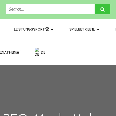
​LEISTUNGSSPORT🏆
SPIELBETRIEB🏸
DIATHEK🖼️​
DE