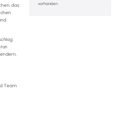
vorhanden.
chen, das
tchen
und
schlag
nton
sendern,
xed Team