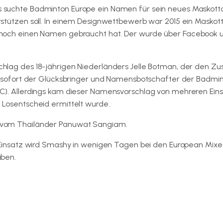
 suchte Badminton Europe ein Namen für sein neues Maskott
rstützen soll. In einem Designwettbewerb war 2015 ein Maskot
 noch einen Namen gebraucht hat. Der wurde über Facebook 
hlag des 18-jährigen Niederländers Jelle Botman, der den Zu
ab sofort der Glücksbringer und Namensbotschafter der Badmi
C). Allerdings kam dieser Namensvorschlag von mehreren Ein
 Losentscheid ermittelt wurde.
 vom Thailänder Panuwat Sangiam.
n Einsatz wird Smashy in wenigen Tagen bei den European Mi
aben.
dminton Europe Confederation (BEC)