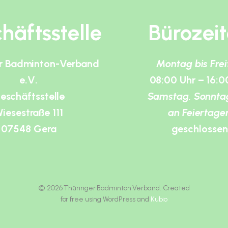
häftsstelle
Bürozei
r Badminton-Verband
Montag bis Fre
e.V.
08:00 Uhr – 16:0
eschäftsstelle
Samstag, Sonnta
iesestraße 111
an Feiertage
07548 Gera
geschlossen
© 2026 Thüringer Badminton Verband. Created
for free using WordPress and
Kubio