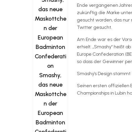
Ende vergangenen Jahres
zukünftig die Marke unte
gesucht worden, das nur
Twitter gesucht.
Am Ende war es der Vorsc
erhielt. „Smashy“ heißt 
Europe Confederation (BE
so dass der Gewinner per
Smashy’s Design stammt
Smashy,
das neue
Seinen ersten offizielle
Championships in Lubin h
Maskottche
n der
Zur Internetseite der Ba
European
Badminton
Confederati