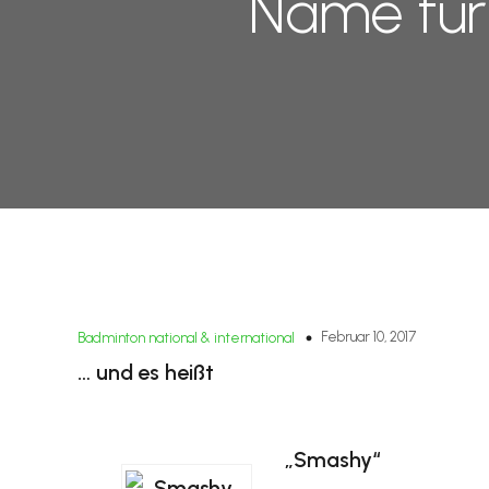
Name für
Februar 10, 2017
Badminton national & international
… und es heißt
„Smashy“