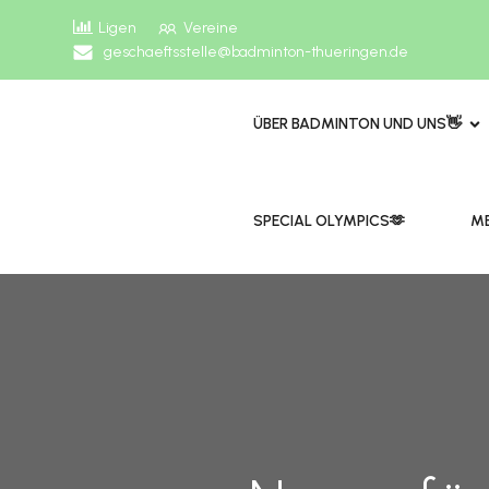
Ligen
Vereine
geschaeftsstelle@badminton-thueringen.de
ÜBER BADMINTON UND UNS👋
​​SPECIAL OLYMPICS🫶
ME