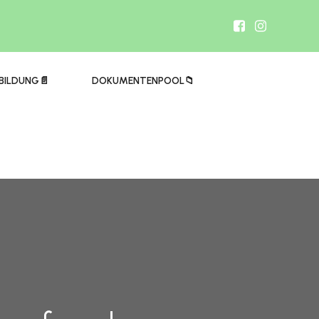
BILDUNG📄
DOKUMENTENPOOL📁