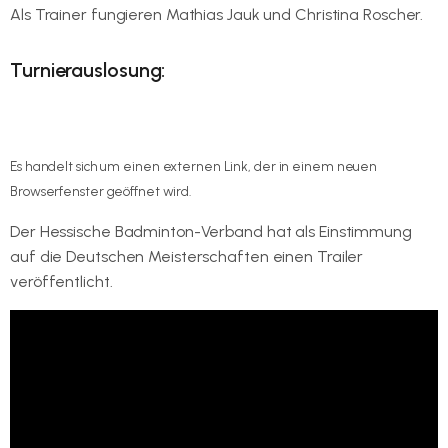
Als Trainer fungieren Mathias Jauk und Christina Roscher.
Turnierauslosung:
Hier geht es zum Turnierplan auf turnier.de.
Es handelt sich um einen externen Link, der in einem neuen
Browserfenster geöffnet wird.
Der Hessische Badminton-Verband hat als Einstimmung
auf die Deutschen Meisterschaften einen Trailer
veröffentlicht.