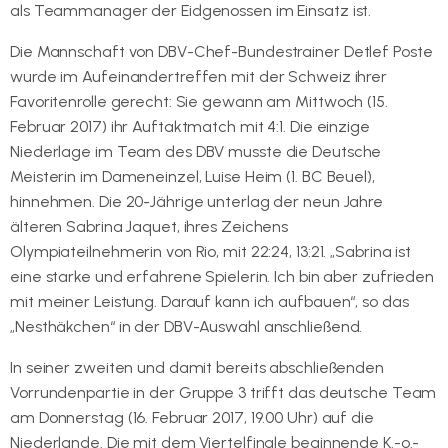
als Teammanager der Eidgenossen im Einsatz ist.
Die Mannschaft von DBV-Chef-Bundestrainer Detlef Poste
wurde im Aufeinandertreffen mit der Schweiz ihrer
Favoritenrolle gerecht: Sie gewann am Mittwoch (15.
Februar 2017) ihr Auftaktmatch mit 4:1. Die einzige
Niederlage im Team des DBV musste die Deutsche
Meisterin im Dameneinzel, Luise Heim (1. BC Beuel),
hinnehmen. Die 20-Jährige unterlag der neun Jahre
älteren Sabrina Jaquet, ihres Zeichens
Olympiateilnehmerin von Rio, mit 22:24, 13:21. „Sabrina ist
eine starke und erfahrene Spielerin. Ich bin aber zufrieden
mit meiner Leistung. Darauf kann ich aufbauen“, so das
„Nesthäkchen“ in der DBV-Auswahl anschließend.
In seiner zweiten und damit bereits abschließenden
Vorrundenpartie in der Gruppe 3 trifft das deutsche Team
am Donnerstag (16. Februar 2017, 19.00 Uhr) auf die
Niederlande. Die mit dem Viertelfinale beginnende K.-o.-