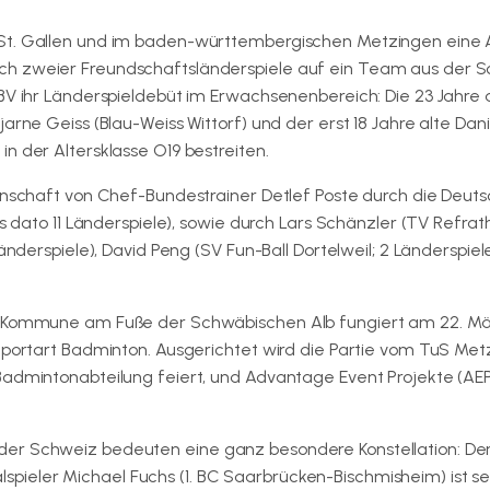
 St. Gallen und im baden-württembergischen Metzingen eine
ch zweier Freundschaftsländerspiele auf ein Team aus der 
BV ihr Länderspieldebüt im Erwachsenenbereich: Die 23 Jahre 
rne Geiss (Blau-Weiss Wittorf) und der erst 18 Jahre alte Danie
n der Altersklasse O19 bestreiten.
annschaft von Chef-Bundestrainer Detlef Poste durch die Deut
s dato 11 Länderspiele), sowie durch Lars Schänzler (TV Refrath
änderspiele), David Peng (SV Fun-Ball Dortelweil; 2 Länderspiel
ie Kommune am Fuße der Schwäbischen Alb fungiert am 22. M
 Sportart Badminton. Ausgerichtet wird die Partie vom TuS Met
Badmintonabteilung feiert, und Advantage Event Projekte (AE
der Schweiz bedeuten eine ganz besondere Konstellation: De
ieler Michael Fuchs (1. BC Saarbrücken-Bischmisheim) ist s