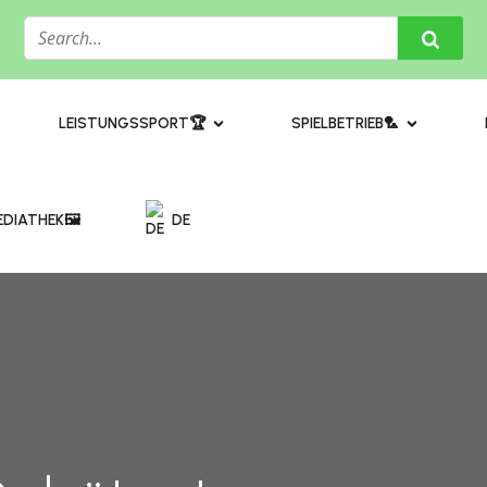
​LEISTUNGSSPORT🏆
SPIELBETRIEB🏸
DIATHEK🖼️​
DE