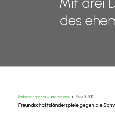
Mit drei
des ehem
März 18, 2017
Badminton national & international
Freundschaftsländerspiele gegen die Schw