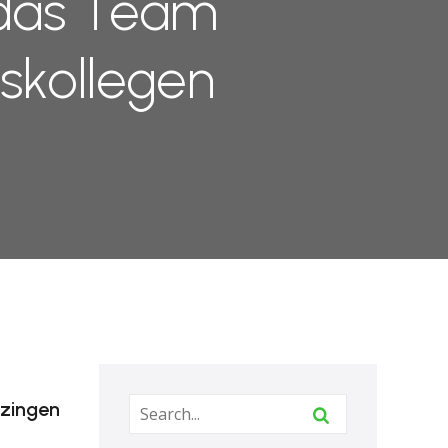
 das Team
skollegen
tzingen