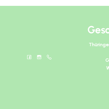
Gesc
Thüringe
G
W