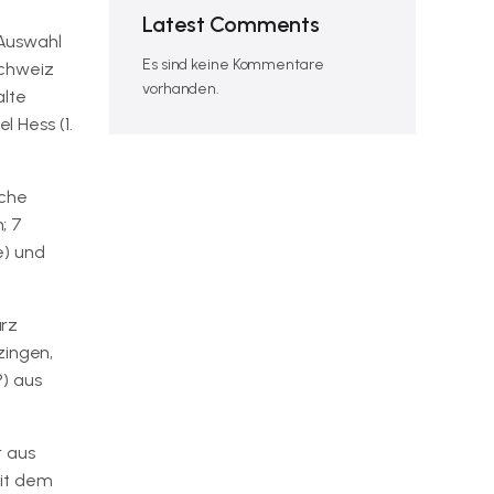
Latest Comments
 Auswahl
Es sind keine Kommentare
Schweiz
vorhanden.
alte
l Hess (1.
sche
; 7
e) und
ärz
zingen,
P) aus
r aus
eit dem