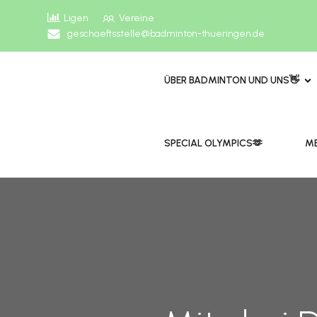
Ligen
Vereine
geschaeftsstelle@badminton-thueringen.de
ÜBER BADMINTON UND UNS👋
​​SPECIAL OLYMPICS🫶
ME