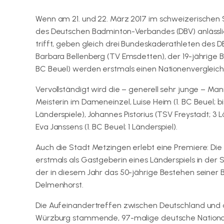
Wenn am 21. und 22. März 2017 im schweizerischen
des Deutschen Badminton-Verbandes (DBV) anlässli
trifft, geben gleich drei Bundeskaderathleten des D
Barbara Bellenberg (TV Emsdetten), der 19-jährige Bja
BC Beuel) werden erstmals einen Nationenvergleich i
Vervollständigt wird die – generell sehr junge – M
Meisterin im Dameneinzel, Luise Heim (1. BC Beuel; bi
Länderspiele), Johannes Pistorius (TSV Freystadt; 3 L
Eva Janssens (1. BC Beuel; 1 Länderspiel).
Auch die Stadt Metzingen erlebt eine Premiere: D
erstmals als Gastgeberin eines Länderspiels in der
der in diesem Jahr das 50-jährige Bestehen seiner 
Delmenhorst.
Die Aufeinandertreffen zwischen Deutschland und 
Würzburg stammende, 97-malige deutsche Nationalsp