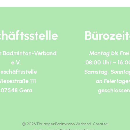
häftsstelle
Bürozei
r Badminton-Verband
Montag bis Fre
e.V.
08:00 Uhr – 16:0
eschäftsstelle
Samstag, Sonnta
iesestraße 111
an Feiertage
07548 Gera
geschlossen
© 2026 Thüringer Badminton Verband. Created