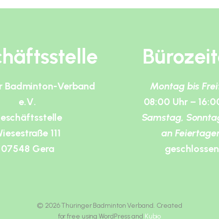
häftsstelle
Bürozei
r Badminton-Verband
Montag bis Fre
e.V.
08:00 Uhr – 16:0
eschäftsstelle
Samstag, Sonnta
iesestraße 111
an Feiertage
07548 Gera
geschlossen
© 2026 Thüringer Badminton Verband. Created
for free using WordPress and
Kubio