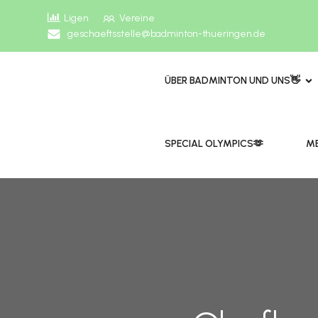
Ligen
Vereine
geschaeftsstelle@badminton-thueringen.de
ÜBER BADMINTON UND UNS👋
​​SPECIAL OLYMPICS🫶
ME