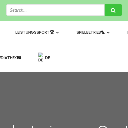
​LEISTUNGSSPORT🏆
SPIELBETRIEB🏸
DIATHEK🖼️​
DE