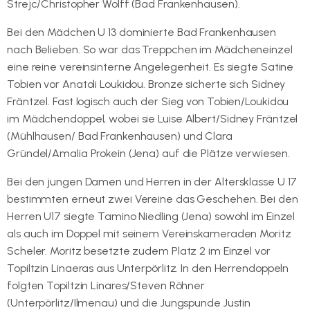
Strejc/Christopher Wolff (Bad Frankenhausen).
Bei den Mädchen U 13 dominierte Bad Frankenhausen
nach Belieben. So war das Treppchen im Mädcheneinzel
eine reine vereinsinterne Angelegenheit. Es siegte Satine
Tobien vor Anatoli Loukidou. Bronze sicherte sich Sidney
Fräntzel. Fast logisch auch der Sieg von Tobien/Loukidou
im Mädchendoppel, wobei sie Luise Albert/Sidney Fräntzel
(Mühlhausen/ Bad Frankenhausen) und Clara
Gründel/Amalia Prokein (Jena) auf die Plätze verwiesen.
Bei den jungen Damen und Herren in der Altersklasse U 17
bestimmten erneut zwei Vereine das Geschehen. Bei den
Herren U17 siegte Tamino Niedling (Jena) sowohl im Einzel
als auch im Doppel mit seinem Vereinskameraden Moritz
Scheler. Moritz besetzte zudem Platz 2 im Einzel vor
Topiltzin Linaeras aus Unterpörlitz. In den Herrendoppeln
folgten Topiltzin Linares/Steven Röhner
(Unterpörlitz/Ilmenau) und die Jungspunde Justin