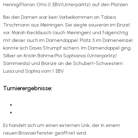
Hennig/Florian Otto (1. EBV/Unterpörlitz) auf den Plätzen.
Bei den Damen war kein Vorbeikommen an Tabea
Tirschmann aus Meiningen. Sie siegte souverän im Einzel
vor Marah Kieckbusch (auch Meiningen) und folgerichtig
mit dieser auch im Damendoppel. Platz 3 im Dameneinzel
konnte sich Davia Strumpf sichern. Im Damendoppel ging
Silber an Kristin Böhme/Pia Sophianos (Unterpörlitz/
Sömmerda) und Bronze an die Schubert-Schwestern
Luisa und Sophia vom 1. EBV.
Turnierergebnisse:
Hier gibt es die Übersicht mit den Platzierungen.
Die Detailergebnisse gibt es hier.
Es handelt sich um einen externen Link, der in einem
neuen Browserfenster geöffnet wird.