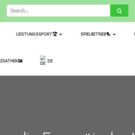
​LEISTUNGSSPORT🏆
SPIELBETRIEB🏸
DIATHEK🖼️​
DE