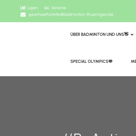
Ligen
Vereine
geschaeftsstelle@badminton-thueringen.de
ÜBER BADMINTON UND UNS👋
​​SPECIAL OLYMPICS🫶
ME