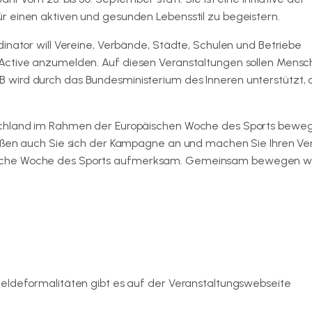
r einen aktiven und gesunden Lebensstil zu begeistern.
inator will Vereine, Verbände, Städte, Schulen und Betriebe
Active anzumelden. Auf diesen Veranstaltungen sollen Mensc
ird durch das Bundesministerium des Inneren unterstützt, of
schland im Rahmen der Europäischen Woche des Sports beweg
eßen auch Sie sich der Kampagne an und machen Sie Ihren Vere
ische Woche des Sports aufmerksam. Gemeinsam bewegen w
eldeformalitäten gibt es auf der Veranstaltungswebseite
nd-gesundheitssport/beactive-website.html