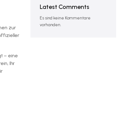
Latest Comments
Es sind keine Kommentare
vorhanden.
hen zur
fizieller
t – eine
in, Ihr
ir