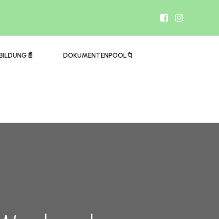
BILDUNG📄
DOKUMENTENPOOL📁