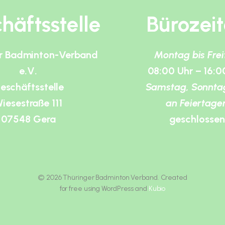
häftsstelle
Bürozei
r Badminton-Verband
Montag bis Fre
e.V.
08:00 Uhr – 16:0
eschäftsstelle
Samstag, Sonnta
iesestraße 111
an Feiertage
07548 Gera
geschlossen
© 2026 Thüringer Badminton Verband. Created
for free using WordPress and
Kubio