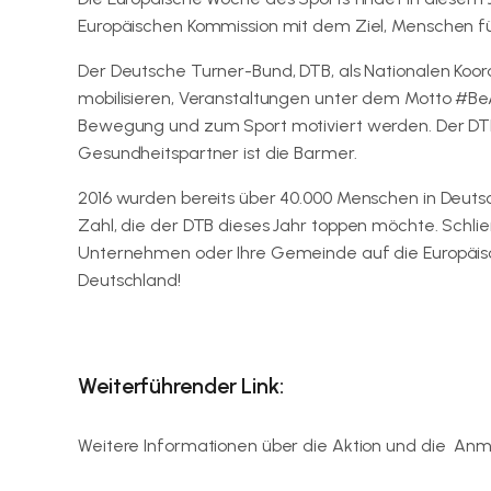
Europäischen Kommission mit dem Ziel, Menschen fü
Der Deutsche Turner-Bund, DTB, als Nationalen Koord
mobilisieren, Veranstaltungen unter dem Motto #Be
Bewegung und zum Sport motiviert werden. Der DTB w
Gesundheitspartner ist die Barmer.
2016 wurden bereits über 40.000 Menschen in Deut
Zahl, die der DTB dieses Jahr toppen möchte. Schli
Unternehmen oder Ihre Gemeinde auf die Europä
Deutschland!
Weiterführender Link:
Weitere Informationen über die Aktion und die Anm
http://www.dtb-online.de/portal/gymwelt/fitness-u