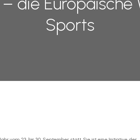
 – die Europäische
Sports
r vom 23. bis 30. September statt. Sie ist eine Initiative der