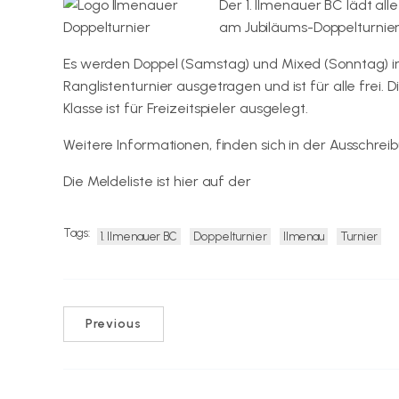
Der 1. Ilmenauer BC lädt al
am Jubiläums-Doppelturnie
Es werden Doppel (Samstag) und Mixed (Sonntag) in 3
Ranglistenturnier ausgetragen und ist für alle frei. 
Klasse ist für Freizeitspieler ausgelegt.
Weitere Informationen, finden sich in der Ausschrei
Die Meldeliste ist hier auf der
Doppelturnier-Seite de
Tags:
1. Ilmenauer BC
Doppelturnier
Ilmenau
Turnier
Previous