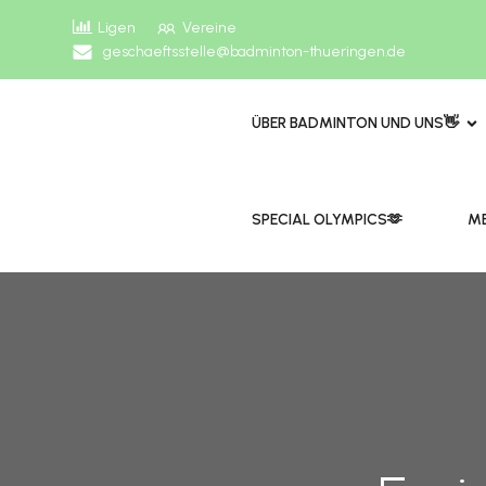
Ligen
Vereine
geschaeftsstelle@badminton-thueringen.de
ÜBER BADMINTON UND UNS👋
​​SPECIAL OLYMPICS🫶
ME