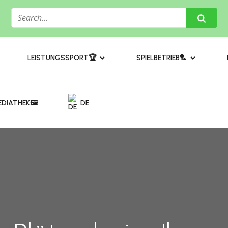
​LEISTUNGSSPORT🏆
SPIELBETRIEB🏸
DIATHEK🖼️​
DE