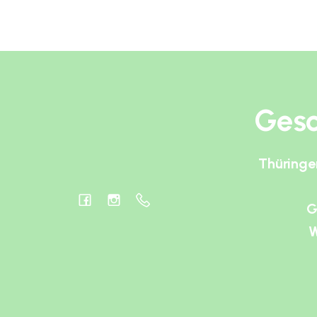
Gesc
Thüringe
G
W