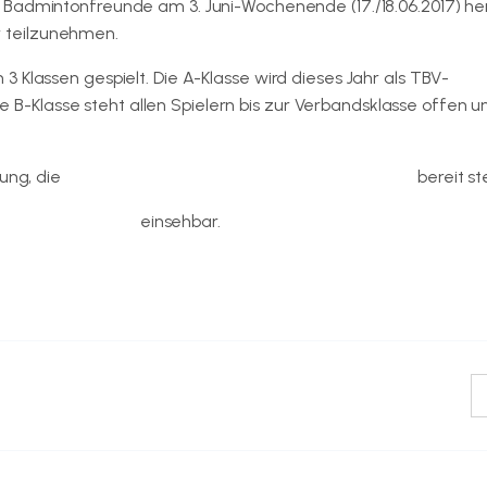
le Badmintonfreunde am 3. Juni-Wochenende (17./18.06.2017) her
r teilzunehmen.
 Klassen gespielt. Die A-Klasse wird dieses Jahr als TBV-
Die B-Klasse steht allen Spielern bis zur Verbandsklasse offen u
bung, die
in unserem Dokumentenpool zum Download
bereit ste
s 1. Ilmenauer BC
einsehbar.