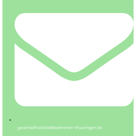
geschaeftsstelle@badminton-thueringen.de