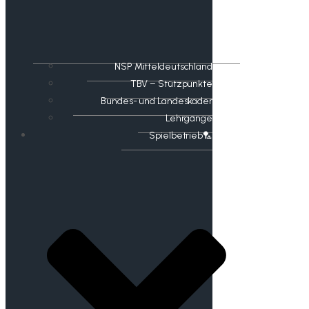
NSP Mitteldeutschland
TBV – Stützpunkte
Bundes- und Landeskader
Lehrgänge
Spielbetrieb🏸