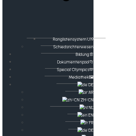
Ranglistensystem U19
Schiedsrichterwesen
Bildung📄
Dokumentenpool📁
​​Special Olympics🫶
Mediathek🖼️​
DE
AR
ZH-CN
NL
EN
FR
DE