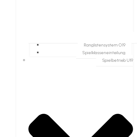
Ranglistensystem O19
Spielklasseneinteilung
Spielbetrieb U19