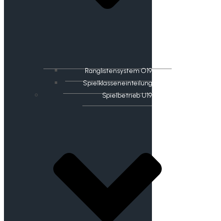
Ranglistensystem O19
Spielklasseneinteilung
Spielbetrieb U19