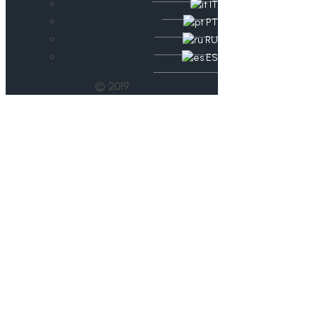
IT
PT
RU
ES
© 2019
Drei Thüringer
Teilnehmer beim
Leistungssportworks