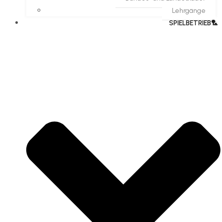
Lehrgänge
SPIELBETRIEB🏸