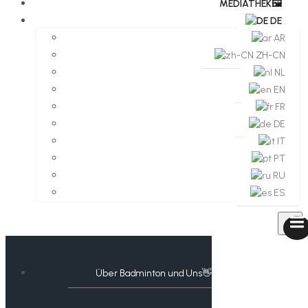
MEDIATHEK🖼️​
DE
AR
ZH-CN
NL
EN
FR
DE
IT
PT
RU
ES
Über Badminton und Uns👋