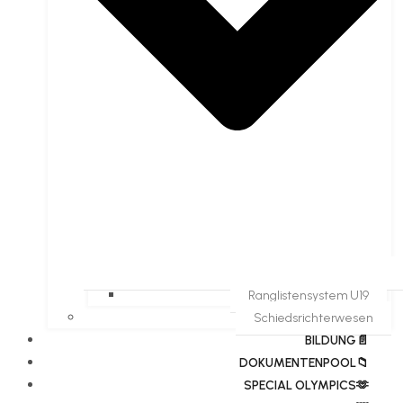
Ranglistensystem U19
Schiedsrichterwesen
BILDUNG📄
DOKUMENTENPOOL📁
​​SPECIAL OLYMPICS🫶