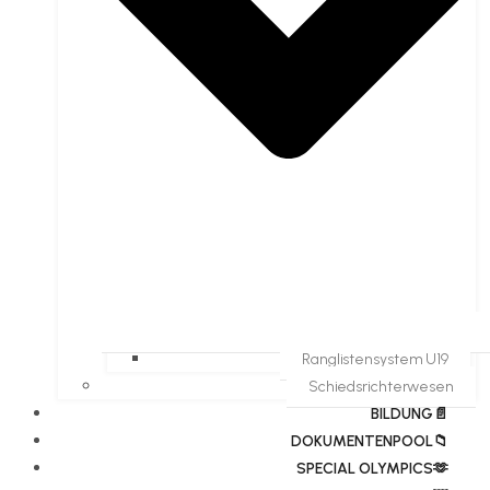
Ranglistensystem U19
Schiedsrichterwesen
BILDUNG📄
DOKUMENTENPOOL📁
​​SPECIAL OLYMPICS🫶