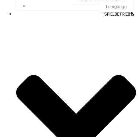
Lehrgänge
SPIELBETRIEB🏸