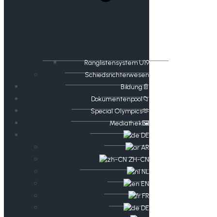
Ranglistensystem U19
Schiedsrichterwesen
Bildung📄
Dokumentenpool📁
​​Special Olympics🫶
Mediathek🖼️​
DE
AR
ZH-CN
NL
EN
FR
DE