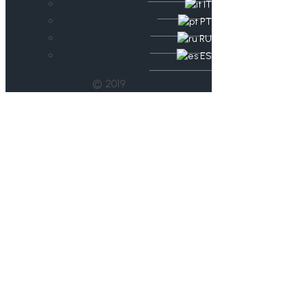
IT
PT
RU
ES
© 2019
Trainingslager der
Badmintongruppe
des
Sportgymnasiums