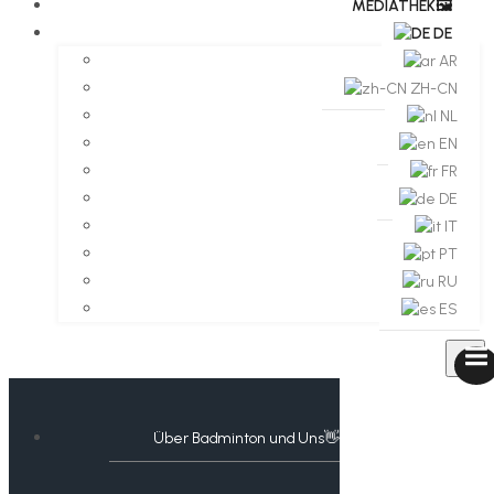
MEDIATHEK🖼️​
DE
AR
ZH-CN
NL
EN
FR
DE
IT
PT
RU
ES
Über Badminton und Uns👋