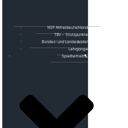
NSP Mitteldeutschland
TBV – Stützpunkte
Bundes- und Landeskader
Lehrgänge
Spielbetrieb🏸