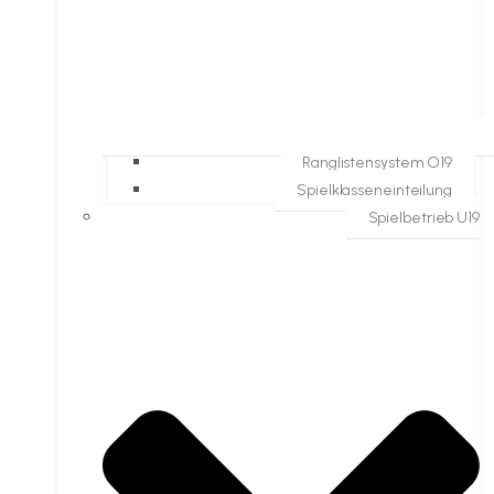
Ranglistensystem O19
Spielklasseneinteilung
Spielbetrieb U19