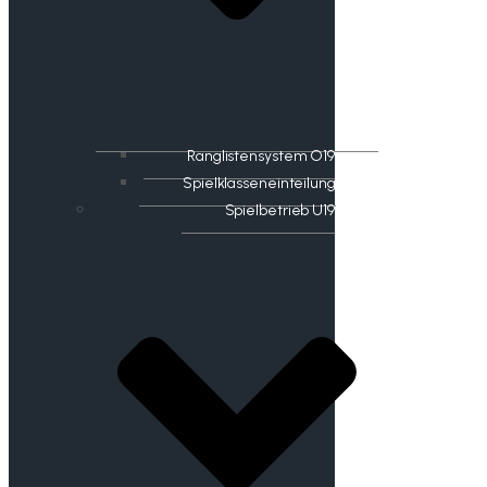
Ranglistensystem O19
Spielklasseneinteilung
Spielbetrieb U19