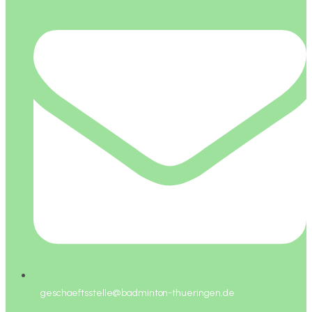
geschaeftsstelle@badminton-thueringen.de