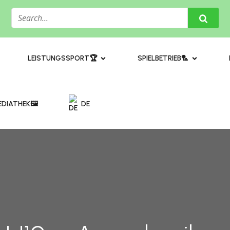
​LEISTUNGSSPORT🏆
SPIELBETRIEB🏸
DIATHEK🖼️​
DE