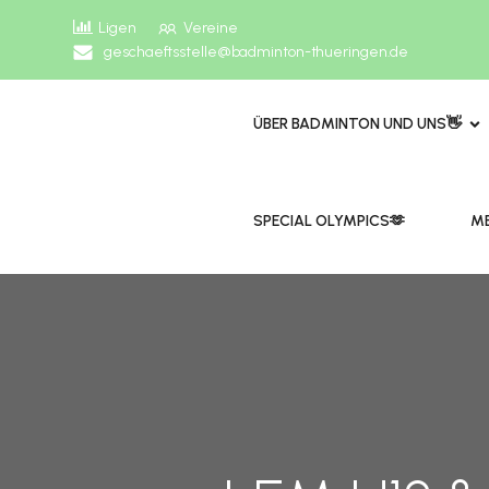
Ligen
Vereine
geschaeftsstelle@badminton-thueringen.de
ÜBER BADMINTON UND UNS👋
​​SPECIAL OLYMPICS🫶
ME