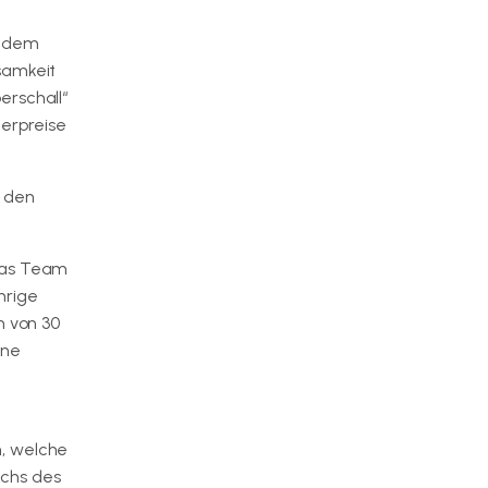
f dem
samkeit
erschall“
erpreise
i den
 das Team
hrige
n von 30
ene
n, welche
uchs des