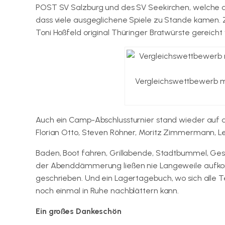
POST SV Salzburg und des SV Seekirchen, welche d
dass viele ausgeglichene Spiele zu Stande kamen. 
Toni Hoßfeld original Thüringer Bratwürste gereicht
Vergleichswettbewerb mi
Auch ein Camp-Abschlussturnier stand wieder auf
Florian Otto, Steven Röhner, Moritz Zimmermann, L
Baden, Boot fahren, Grillabende, Stadtbummel, Gesel
der Abenddämmerung ließen nie Langeweile aufkom
geschrieben. Und ein Lagertagebuch, wo sich alle Te
noch einmal in Ruhe nachblättern kann.
Ein großes Dankeschön