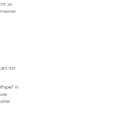
ht, so
tmeister
eam mit
spiel“ in
ause
päter