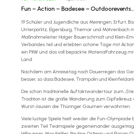
Fun – Action – Badesee – Outdoorevents
19 Schüler und Jugendliche aus Meiningen, Erfurt, Bad
Unterpörlitz, Elgersburg, Themar und Möhrenbach mit
Maßnahmeleiter Holger Bauerschmidt und Klein-Em
Verbandes teil und erlebten schöne Tage mit Action
ein PKW und das voll bepackte Materialfahrzeug mi
Land.
Nachdem am Anreisetag noch Dauerregen das Ges
besser, so dass Badesee, Trampolin und Kleinfelda
Die schon traditionelle Auftaktwandertour zum „Ste
Tradition ist die große Wanderung zum Gipfelkreuz 
Wurst-Jausen die Thüringer Gaumen verwöhnten.
Viele lustige Spiele hielt wieder die Fun-Olympiad
zweiten Teil Teamspiele gegeneinander ausgetrage
Hilbrunner, Max Keßler, Pauline Ortlepp und Florian Ot