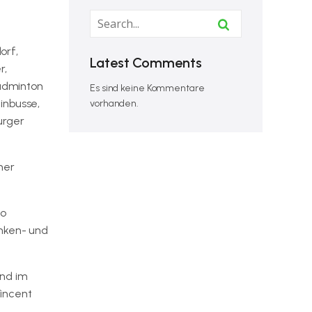
orf,
Latest Comments
r,
adminton
Es sind keine Kommentare
inbusse,
vorhanden.
urger
mer
so
inken- und
und im
incent