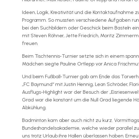
Ideen, Logik, Kreativität und die Kontaktaufnahme
Programm. So mussten verschiedene Aufgaben run
bei den Suchbildern oder Geschick beim Basteln ein
mit Steven Röhner, Jette Friedrich, Moritz Zimmer
freuen.
Beim Tischtennis-Turnier setzte sich in einem span
Mädchen siegte Pauline Ortlepp vor Anica Frischmut
Und beim Fußball-Turnier gab am Ende das Torverhä
„FC Baymund“ mit Justin Hennig, Leon Schröder, Fl
Ausflugs-Highlight war der Besuch der „Eisriesenwel
Grad war die konstant um die Null Grad liegende Hö
Abkühlung.
Badminton kam aber auch nicht zu kurz. Vormittags g
Bundeshandelsakademie, welche wieder parallel zur
uns trotz Urlaub ihre Hallen überlassen haben. Er