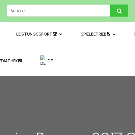
​LEISTUNGSSPORT🏆
SPIELBETRIEB🏸
DIATHEK🖼️​
DE