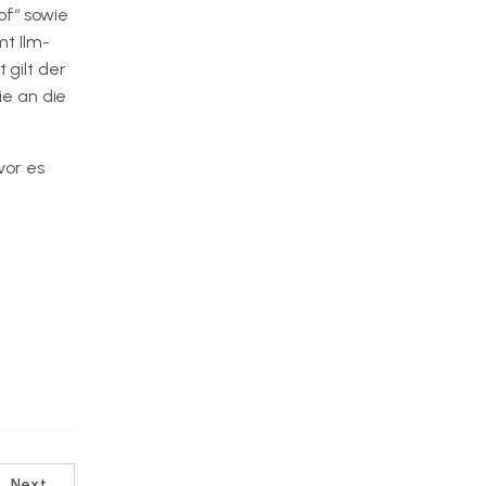
of“ sowie
mt Ilm-
 gilt der
ie an die
vor es
Next