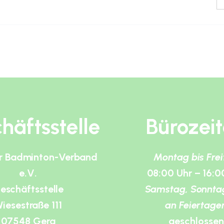
häftsstelle
Bürozei
r Badminton-Verband
Montag bis Fre
e.V.
08:00 Uhr – 16:0
eschäftsstelle
Samstag, Sonnta
iesestraße 111
an Feiertage
07548 Gera
geschlossen