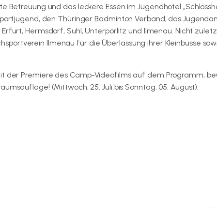
ute Betreuung und das leckere Essen im Jugendhotel „Schlossh
r Sportjugend, den Thüringer Badminton Verband, das Jugenda
rfurt, Hermsdorf, Suhl, Unterpörlitz und Ilmenau. Nicht zuletzt
portverein Ilmenau für die Überlassung ihrer Kleinbusse sow
 mit der Premiere des Camp-Videofilms auf dem Programm, be
umsauflage! (Mittwoch, 25. Juli bis Sonntag, 05. August).