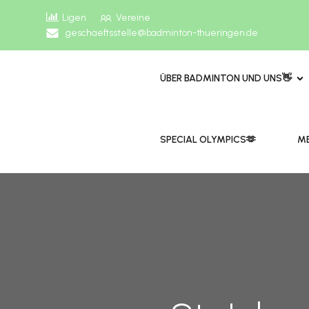
Ligen
Vereine
geschaeftsstelle@badminton-thueringen.de
ÜBER BADMINTON UND UNS👋
​​SPECIAL OLYMPICS🫶
ME