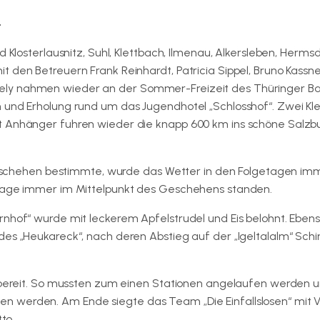
…
 Klosterlausnitz, Suhl, Klettbach, Ilmenau, Alkersleben, Hermsd
 den Betreuern Frank Reinhardt, Patricia Sippel, Bruno Kassne
ely nahmen wieder an der Sommer-Freizeit des Thüringer B
 und Erholung rund um das Jugendhotel „Schlosshof“. Zwei Kle
t Anhänger fuhren wieder die knapp 600 km ins schöne Salzb
chehen bestimmte, wurde das Wetter in den Folgetagen im
nlage immer im Mittelpunkt des Geschehens standen.
rnhof“ wurde mit leckerem Apfelstrudel und Eis belohnt. Eben
des „Heukareck“, nach deren Abstieg auf der „Igeltalalm“ Sch
e bereit. So mussten zum einen Stationen angelaufen werden 
n werden. Am Ende siegte das Team „Die Einfallslosen“ mit V
to.