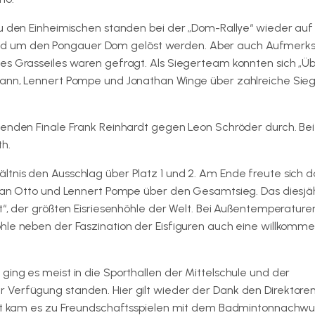
 zu den Einheimischen standen bei der „Dom-Rallye“ wieder au
d um den Pongauer Dom gelöst werden. Aber auch Aufmerk
es Grasseiles waren gefragt. Als Siegerteam konnten sich „Üb
mann, Lennert Pompe und Jonathan Winge über zahlreiche Sieg
nenden Finale Frank Reinhardt gegen Leon Schröder durch. Be
h.
ltnis den Ausschlag über Platz 1 und 2. Am Ende freute sich
orian Otto und Lennert Pompe über den Gesamtsieg. Das diesjä
t“, der größten Eisriesenhöhle der Welt. Bei Außentemperature
hle neben der Faszination der Eisfiguren auch eine willkomm
ing es meist in die Sporthallen der Mittelschule und der
 Verfügung standen. Hier gilt wieder der Dank den Direktore
neut kam es zu Freundschaftsspielen mit dem Badmintonnachw