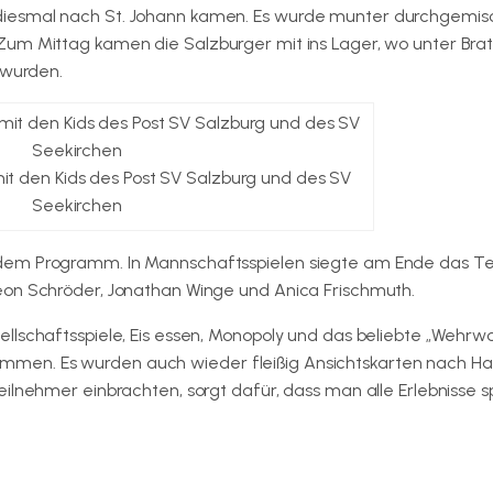
iesmal nach St. Johann kamen. Es wurde munter durchgemisc
Zum Mittag kamen die Salzburger mit ins Lager, wo unter Bra
 wurden.
t den Kids des Post SV Salzburg und des SV
Seekirchen
 dem Programm. In Mannschaftsspielen siegte am Ende das T
eon Schröder, Jonathan Winge und Anica Frischmuth.
lschaftsspiele, Eis essen, Monopoly und das beliebte „Wehrwolf
men. Es wurden auch wieder fleißig Ansichtskarten nach H
ilnehmer einbrachten, sorgt dafür, dass man alle Erlebnisse s