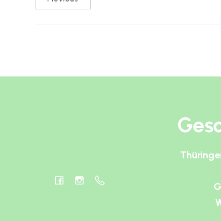
Gesc
Thüringe
G
W