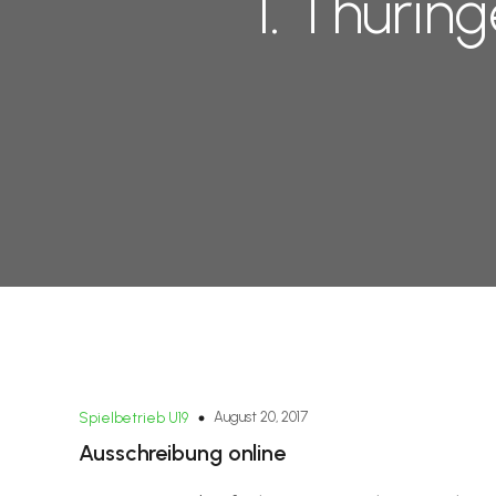
1. Thürin
August 20, 2017
Spielbetrieb U19
Ausschreibung online