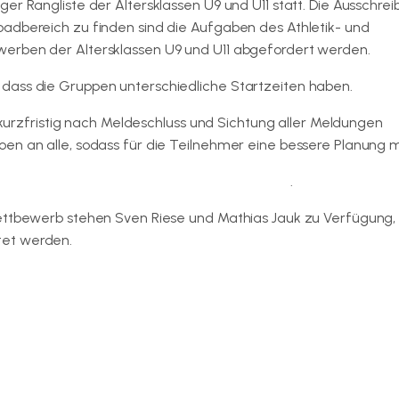
er Rangliste der Altersklassen U9 und U11 statt. Die Ausschrei
adbereich zu finden sind die Aufgaben des Athletik- und
werben der Altersklassen U9 und U11 abgefordert werden.
dass die Gruppen unterschiedliche Startzeiten haben.
zfristig nach Meldeschluss und Sichtung aller Meldungen
n an alle, sodass für die Teilnehmer eine bessere Planung mö
ationen zum Athletik- und Technikwettbewerb
.
ettbewerb stehen Sven Riese und Mathias Jauk zu Verfügung, 
tet werden.