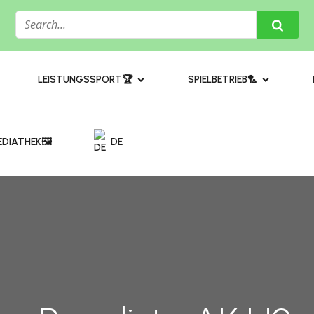
​LEISTUNGSSPORT🏆
SPIELBETRIEB🏸
DIATHEK🖼️​
DE