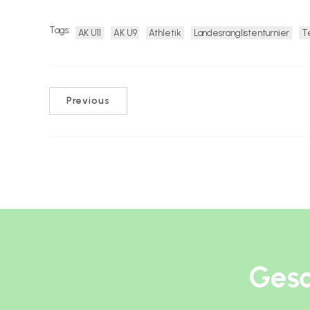
Tags:
AK U11
AK U9
Athletik
Landesranglistenturnier
T
Previous
Gesc