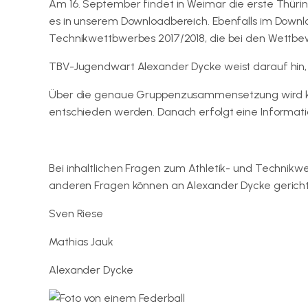
Am 16. September findet in Weimar die erste Thüring
es in unserem Downloadbereich. Ebenfalls im Downlo
Technikwettbwerbes 2017/2018, die bei den Wettbe
TBV-Jugendwart Alexander Dycke weist darauf hin, 
Über die genaue Gruppenzusammensetzung wird kur
entschieden werden. Danach erfolgt eine Informatioe
Hier geht es zur Ausschreibung und zu den Inform
Bei inhaltlichen Fragen zum Athletik- und Technikw
anderen Fragen können an Alexander Dycke gerich
Sven Riese
EMail senden
Mathias Jauk
EMail senden
Alexander Dycke
EMail senden