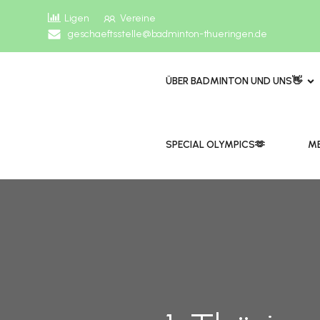
Ligen
Vereine
geschaeftsstelle@badminton-thueringen.de
ÜBER BADMINTON UND UNS👋
​​SPECIAL OLYMPICS🫶
ME