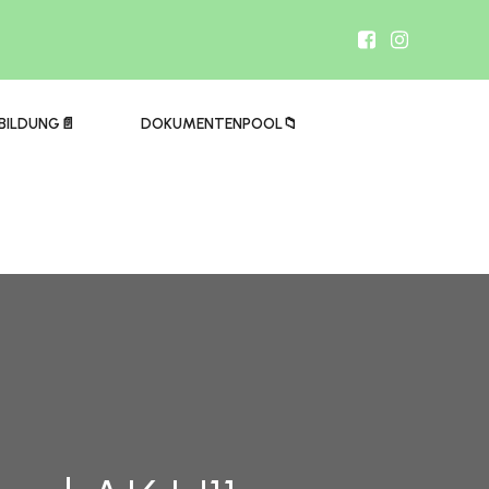
BILDUNG📄
DOKUMENTENPOOL📁