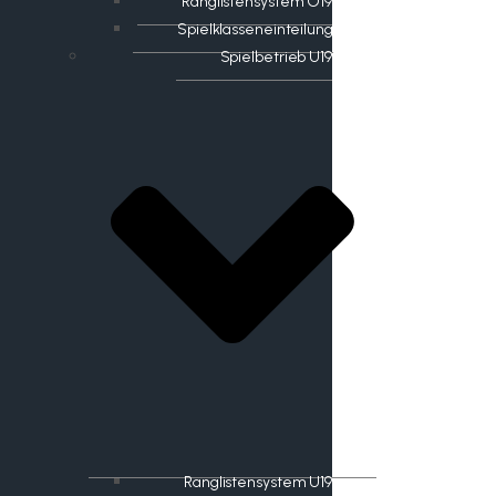
Ranglistensystem O19
Spielklasseneinteilung
Spielbetrieb U19
Ranglistensystem U19