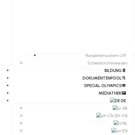
Ranglistensystem U19
Schiedsrichterwesen
BILDUNG📄
DOKUMENTENPOOL📁
​​SPECIAL OLYMPICS🫶
MEDIATHEK🖼️​
DE
AR
ZH-CN
NL
EN