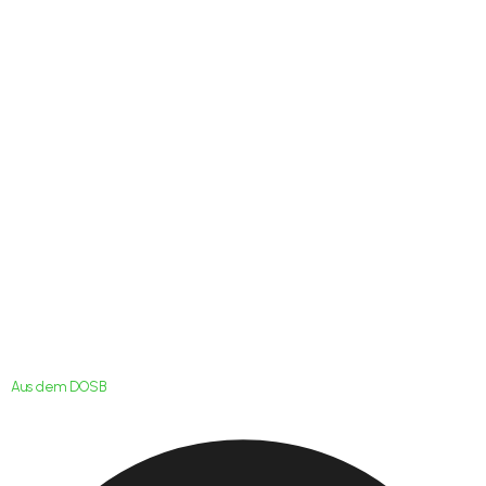
Integration durch
Sport: „Mein Leben
im Verein“
Aus dem DOSB