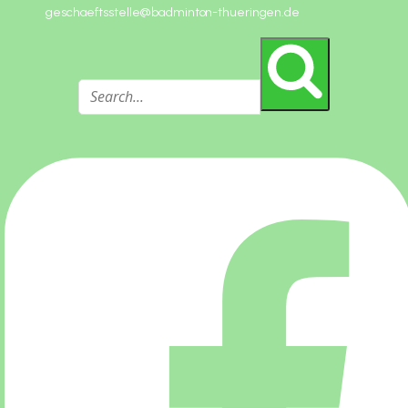
geschaeftsstelle@badminton-thueringen.de