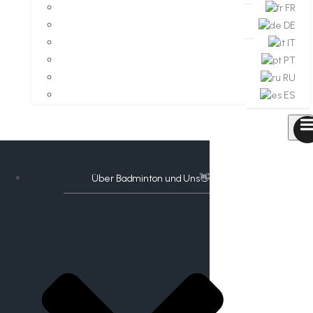
FR
DE
IT
PT
RU
ES
Über Badminton und Uns👋