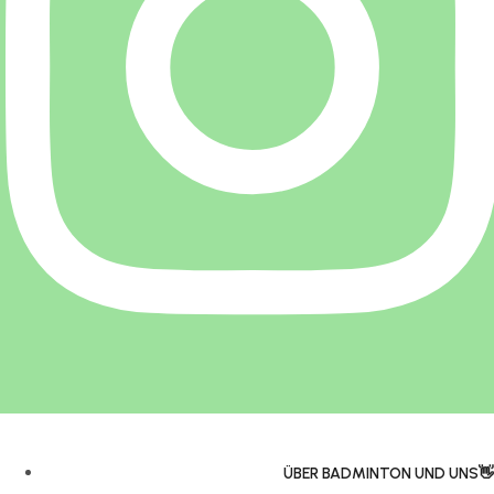
ÜBER BADMINTON UND UNS👋