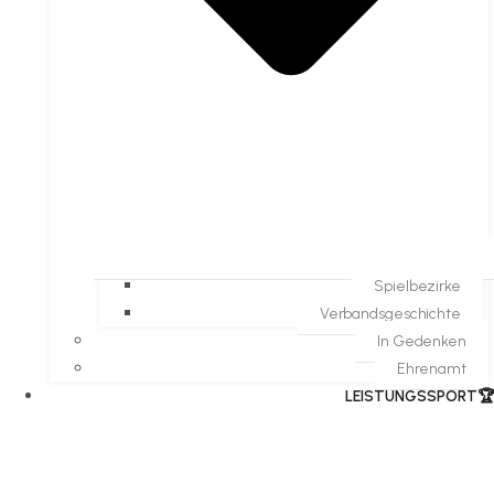
Spielbezirke
Verbandsgeschichte
In Gedenken
Ehrenamt
​LEISTUNGSSPORT🏆