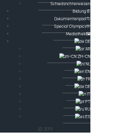
Schiedsrichterwesen
Bildung📄
Dokumentenpool📁
​​Special Olympics🫶
Mediathek🖼️​
DE
AR
ZH-CN
NL
EN
FR
DE
IT
PT
RU
ES
© 2019