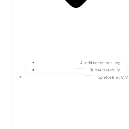
Alterklasseneinteilung
Turnierspektrum
Spielbetrieb O19