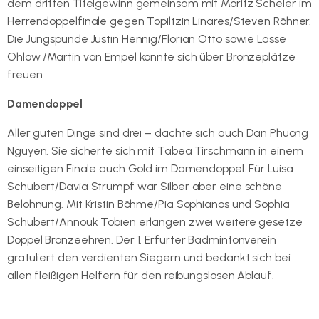
dem dritten Titelgewinn gemeinsam mit Moritz Scheler im
Herrendoppelfinale gegen Topiltzin Linares/Steven Röhner.
Die Jungspunde Justin Hennig/Florian Otto sowie Lasse
Ohlow /Martin van Empel konnte sich über Bronzeplätze
freuen.
Damendoppel
Aller guten Dinge sind drei – dachte sich auch Dan Phuong
Nguyen. Sie sicherte sich mit Tabea Tirschmann in einem
einseitigen Finale auch Gold im Damendoppel. Für Luisa
Schubert/Davia Strumpf war Silber aber eine schöne
Belohnung. Mit Kristin Böhme/Pia Sophianos und Sophia
Schubert/Annouk Tobien erlangen zwei weitere gesetze
Doppel Bronzeehren. Der 1. Erfurter Badmintonverein
gratuliert den verdienten Siegern und bedankt sich bei
allen fleißigen Helfern für den reibungslosen Ablauf.
Detailergebnisse gibt es hier.