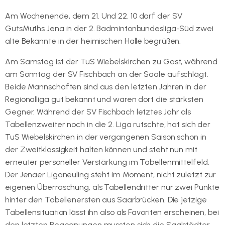
Am Wochenende, dem 21. Und 22. 10 darf der SV
GutsMuths Jena in der 2. Badmintonbundesliga-Süd zwei
alte Bekannte in der heimischen Halle begrüßen.
Am Samstag ist der TuS Wiebelskirchen zu Gast, während
am Sonntag der SV Fischbach an der Saale aufschlägt.
Beide Mannschaften sind aus den letzten Jahren in der
Regionalliga gut bekannt und waren dort die stärksten
Gegner. Während der SV Fischbach letztes Jahr als
Tabellenzweiter noch in die 2. Liga rutschte, hat sich der
TuS Wiebelskirchen in der vergangenen Saison schon in
der Zweitklassigkeit halten können und steht nun mit
erneuter personeller Verstärkung im Tabellenmittelfeld.
Der Jenaer Liganeuling steht im Moment, nicht zuletzt zur
eigenen Überraschung, als Tabellendritter nur zwei Punkte
hinter den Tabellenersten aus Saarbrücken. Die jetzige
Tabellensituation lässt ihn also als Favoriten erscheinen, bei
den letzten Begegnungen mussten sich die Saalstädter