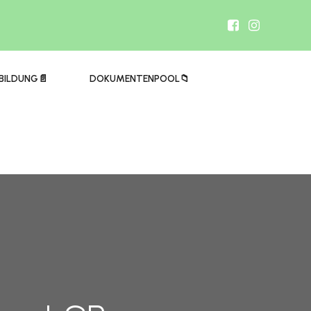
BILDUNG📄
DOKUMENTENPOOL📁