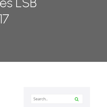
es LSB
17