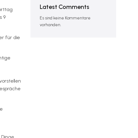
Latest Comments
orttag
s 9
Es sind keine Kommentare
vorhanden.
r für die
htige
vorstellen
 Gespräche
ue
e Dinge