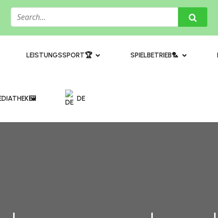
​LEISTUNGSSPORT🏆
SPIELBETRIEB🏸
DIATHEK🖼️​
DE