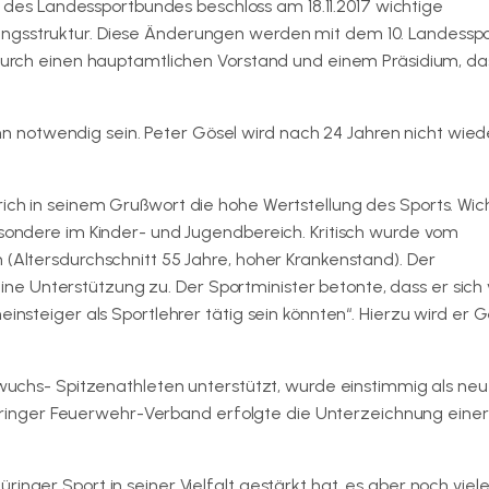
des Landessportbundes beschloss am 18.11.2017 wichtige
ungsstruktur. Diese Änderungen werden mit dem 10. Landessp
 durch einen hauptamtlichen Vorstand und einem Präsidium, da
notwendig sein. Peter Gösel wird nach 24 Jahren nicht wiede
rich in seinem Grußwort die hohe Wertstellung des Sports. Wic
esondere im Kinder- und Jugendbereich. Kritisch wurde vom
 (Altersdurchschnitt 55 Jahre, hoher Krankenstand). Der
 Unterstützung zu. Der Sportminister betonte, dass er sich 
einsteiger als Sportlehrer tätig sein könnten“. Hierzu wird er
chwuchs- Spitzenathleten unterstützt, wurde einstimmig als ne
inger Feuerwehr-Verband erfolgte die Unterzeichnung einer
inger Sport in seiner Vielfalt gestärkt hat, es aber noch viel