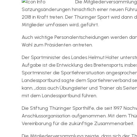
Die Mitgliederversammlung 
Satzungsänderungen hinsichtlich einer neuen Führ
2018 in Kraft treten. Der Thüringer Sport wird dann
Mitglieder umfassen wird, geführt.
Auch wichtige Personalentscheidungen werden dann 
Wahl zum Präsidenten antreten.
Der Sportminister des Landes Helmut Holter unterst
Aufgabe ist die Entwicklung des Breitensports, insb
Sportminister die Sportlehrersituation angesprochen
Landessportbund sagte dem Sportlehrerverband seine
kann, „dass auch Übungsleiter und Trainer als Seiten
mit dem Landessportbund führen.
Die Stiftung Thüringer Sporthilfe, die seit 1997 Na
Anschlussorganisation aufgenommen. Mit dem Thür
Vereinbarung für die zukünftige Zusammenarbeit.
Die Mitgliederversammlung zeigte, dass sich der Thür