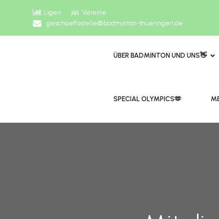
Ligen
Vereine
geschaeftsstelle@badminton-thueringen.de
ÜBER BADMINTON UND UNS👋
​​SPECIAL OLYMPICS🫶
ME