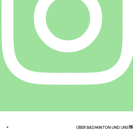
ÜBER BADMINTON UND UNS👋