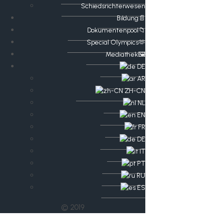
Schiedsrichterwesen
Bildung📄
Dokumentenpool📁
​​Special Olympics🫶
Mediathek🖼️​
DE
AR
ZH-CN
NL
EN
FR
DE
IT
PT
RU
ES
© 2019