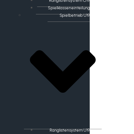
Ranglistensystem O19
Spielklasseneinteilung
Spielbetrieb U19
Ranglistensystem U19