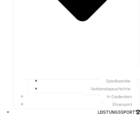
Spielbezirke
Verbandsgeschichte
In Gedenken
Ehrenamt
​LEISTUNGSSPORT🏆