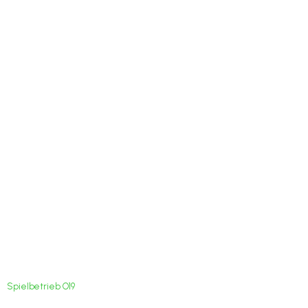
Andreas Reich und
Christa Zeiß
gewinnen das 3.
Turnier
Spielbetrieb O19