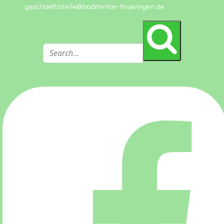
geschaeftsstelle@badminton-thueringen.de