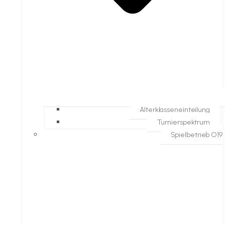
Alterklasseneinteilung
Turnierspektrum
Spielbetrieb O19