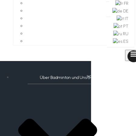
FR
DE
IT
PT
RU
ES
Über Badminton und Uns👋