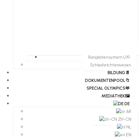
Ranglistensystem U19
Schiedsrichterwesen
BILDUNG📄
DOKUMENTENPOOL📁
​​SPECIAL OLYMPICS🫶
MEDIATHEK🖼️​
DE
AR
ZH-CN
NL
EN