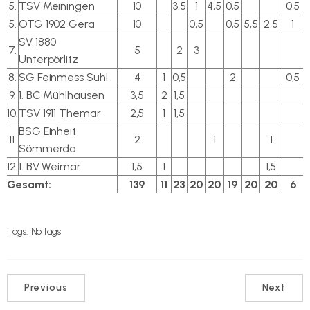
5.
TSV Meiningen
10
3,5
1
4,5
0,5
0,5
5.
OTG 1902 Gera
10
0,5
0,5
5,5
2,5
1
SV 1880
7.
5
2
3
Unterpörlitz
8.
SG Feinmess Suhl
4
1
0,5
2
0,5
9.
1. BC Mühlhausen
3,5
2
1,5
10.
TSV 1911 Themar
2,5
1
1,5
BSG Einheit
11.
2
1
1
Sömmerda
12.
1. BV Weimar
1,5
1
1,5
Gesamt:
139
11
23
20
20
19
20
20
6
Tags:
No tags
Previous
Next