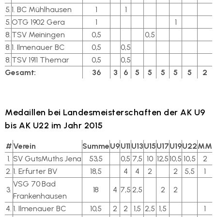
5.
1. BC Mühlhausen
1
1
5.
OTG 1902 Gera
1
1
8.
TSV Meiningen
0,5
0,5
8.
1. Ilmenauer BC
0,5
0,5
8.
TSV 1911 Themar
0,5
0,5
Gesamt:
36
3
6
5
5
5
5
5
2
Medaillen bei Landesmeisterschaften der AK U9
bis AK U22 im Jahr 2015
#
Verein
Summe
U9
U11
U13
U15
U17
U19
U22
MM
1.
SV GutsMuths Jena
53,5
0,5
7,5
10
12,5
10,5
10,5
2
2.
1. Erfurter BV
18,5
4
4
2
2
5,5
1
VSG 70 Bad
3.
18
4
7,5
2,5
2
2
Frankenhausen
4.
1. Ilmenauer BC
10,5
2
2
1,5
2,5
1,5
1