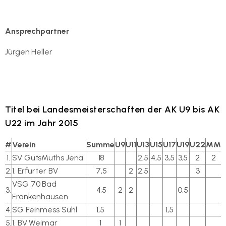
Ansprechpartner
Jürgen Heller
EMail senden
Titel bei Landesmeisterschaften der AK U9 bis AK
U22 im Jahr 2015
#
Verein
Summe
U9
U11
U13
U15
U17
U19
U22
MM
1.
SV GutsMuths Jena
18
2,5
4,5
3,5
3,5
2
2
2.
1. Erfurter BV
7,5
2
2,5
3
VSG 70 Bad
3.
4,5
2
2
0,5
Frankenhausen
4.
SG Feinmess Suhl
1,5
1,5
5.
1. BV Weimar
1
1