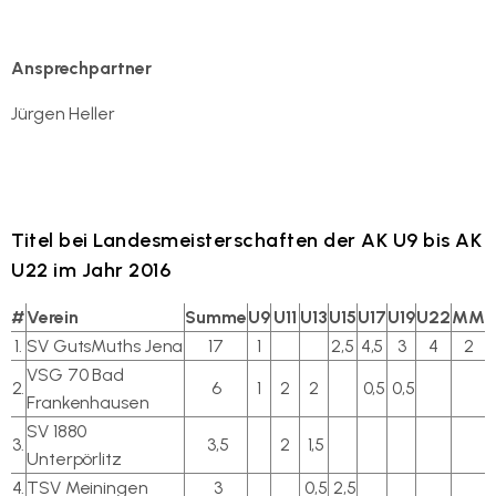
Ansprechpartner
Jürgen Heller
EMail senden
Titel bei Landesmeisterschaften der AK U9 bis AK
U22 im Jahr 2016
#
Verein
Summe
U9
U11
U13
U15
U17
U19
U22
MM
1.
SV GutsMuths Jena
17
1
2,5
4,5
3
4
2
VSG 70 Bad
2.
6
1
2
2
0,5
0,5
Frankenhausen
SV 1880
3.
3,5
2
1,5
Unterpörlitz
4.
TSV Meiningen
3
0,5
2,5