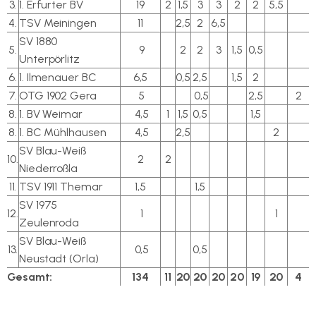
3.
1. Erfurter BV
19
2
1,5
3
3
2
2
5,5
4.
TSV Meiningen
11
2,5
2
6,5
SV 1880
5.
9
2
2
3
1,5
0,5
Unterpörlitz
6.
1. Ilmenauer BC
6,5
0,5
2,5
1,5
2
7.
OTG 1902 Gera
5
0,5
2,5
2
8.
1. BV Weimar
4,5
1
1,5
0,5
1,5
8.
1. BC Mühlhausen
4,5
2,5
2
SV Blau-Weiß
10.
2
2
Niederroßla
11.
TSV 1911 Themar
1,5
1,5
SV 1975
12.
1
1
Zeulenroda
SV Blau-Weiß
13.
0,5
0,5
Neustadt (Orla)
Gesamt:
134
11
20
20
20
20
19
20
4