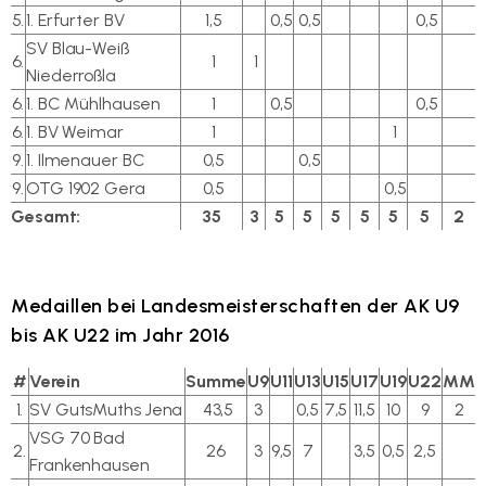
5.
1. Erfurter BV
1,5
0,5
0,5
0,5
SV Blau-Weiß
6.
1
1
Niederroßla
6.
1. BC Mühlhausen
1
0,5
0,5
6.
1. BV Weimar
1
1
9.
1. Ilmenauer BC
0,5
0,5
9.
OTG 1902 Gera
0,5
0,5
Gesamt:
35
3
5
5
5
5
5
5
2
Medaillen bei Landesmeisterschaften der AK U9
bis AK U22 im Jahr 2016
#
Verein
Summe
U9
U11
U13
U15
U17
U19
U22
MM
1.
SV GutsMuths Jena
43,5
3
0,5
7,5
11,5
10
9
2
VSG 70 Bad
2.
26
3
9,5
7
3,5
0,5
2,5
Frankenhausen