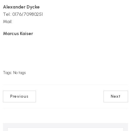
Alexander Dycke
Tel.: 0176/70980251
Mail:
alexander.dycke@badminton-hermsdorf.de
Marcus Kaiser
marcus.kaiser@badminton-hermsdorf.de
Tags:
No tags
Previous
Next