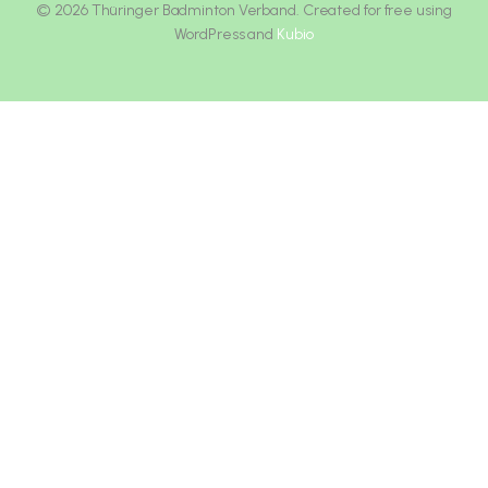
© 2026 Thüringer Badminton Verband. Created for free using
WordPress and
Kubio