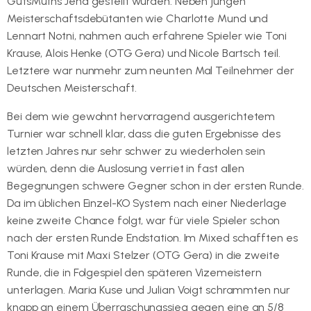
GutsMuths Jena gestellt wurden. Neben jungen
Meisterschaftsdebütanten wie Charlotte Mund und
Lennart Notni, nahmen auch erfahrene Spieler wie Toni
Krause, Alois Henke (OTG Gera) und Nicole Bartsch teil.
Letztere war nunmehr zum neunten Mal Teilnehmer der
Deutschen Meisterschaft.
Bei dem wie gewohnt hervorragend ausgerichtetem
Turnier war schnell klar, dass die guten Ergebnisse des
letzten Jahres nur sehr schwer zu wiederholen sein
würden, denn die Auslosung verriet in fast allen
Begegnungen schwere Gegner schon in der ersten Runde.
Da im üblichen Einzel-KO System nach einer Niederlage
keine zweite Chance folgt, war für viele Spieler schon
nach der ersten Runde Endstation. Im Mixed schafften es
Toni Krause mit Maxi Stelzer (OTG Gera) in die zweite
Runde, die in Folgespiel den späteren Vizemeistern
unterlagen. Maria Kuse und Julian Voigt schrammten nur
knapp an einem Überraschungssieg gegen eine an 5/8