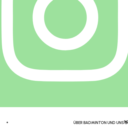
ÜBER BADMINTON UND UNS👋