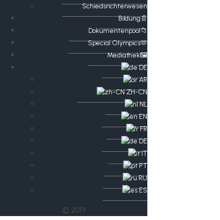
Schiedsrichterwesen
Bildung📄
Dokumentenpool📁
​​Special Olympics🫶
Mediathek🖼️​
DE
AR
ZH-CN
NL
EN
FR
DE
IT
PT
RU
ES
© 2019