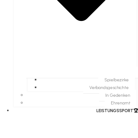
Spielbezirke
Verbandsgeschichte
In Gedenken
Ehrenamt
​LEISTUNGSSPORT🏆