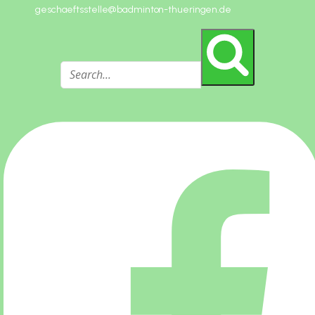
geschaeftsstelle@badminton-thueringen.de