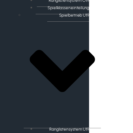
Ranglistensystem O19
Spielklasseneinteilung
Spielbetrieb U19
Ranglistensystem U19