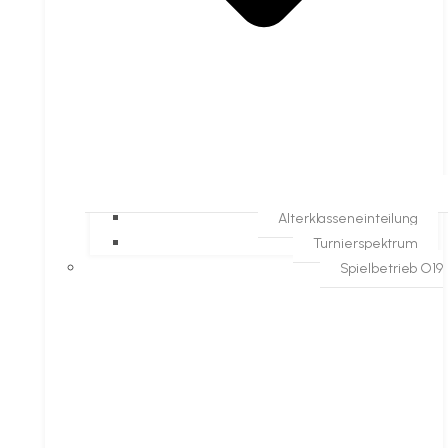
Alterklasseneinteilung
Turnierspektrum
Spielbetrieb O19