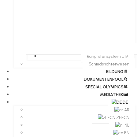
Ranglistensystem U19
Schiedsrichterwesen
BILDUNG📄
DOKUMENTENPOOL📁
​​SPECIAL OLYMPICS🫶
MEDIATHEK🖼️​
DE
AR
ZH-CN
NL
EN