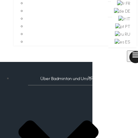
FR
DE
IT
PT
RU
ES
Über Badminton und Uns👋