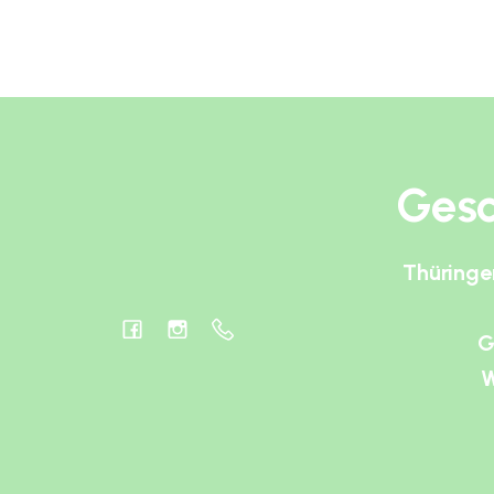
Gesc
Thüringe
G
W