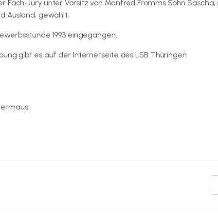
er Fach-Jury unter Vorsitz von Manfred Fromms Sohn Sascha, 
nd Ausland, gewählt.
ttbewerbsstunde 1993 eingegangen.
bung gibt es auf der Internetseite des LSB Thüringen
www.thu