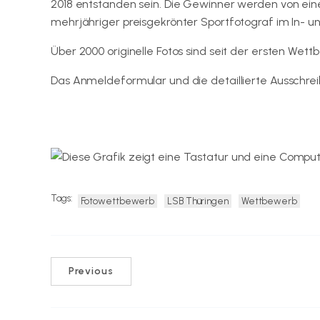
2018 entstanden sein. Die Gewinner werden von ein
mehrjähriger preisgekrönter Sportfotograf im In- u
Über 2000 originelle Fotos sind seit der ersten We
Das Anmeldeformular und die detaillierte Ausschrei
sport.de
Tags:
Fotowettbewerb
LSB Thüringen
Wettbewerb
Previous