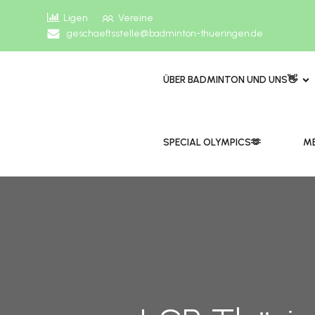
Ligen
Vereine
geschaeftsstelle@badminton-thueringen.de
ÜBER BADMINTON UND UNS👋
​​SPECIAL OLYMPICS🫶
ME