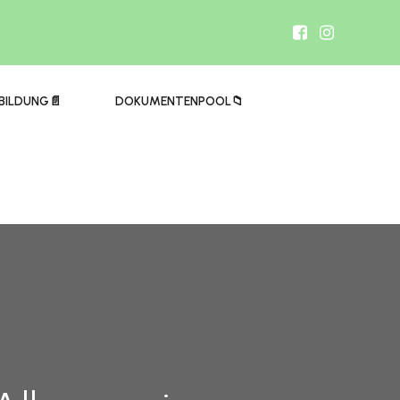
BILDUNG📄
DOKUMENTENPOOL📁