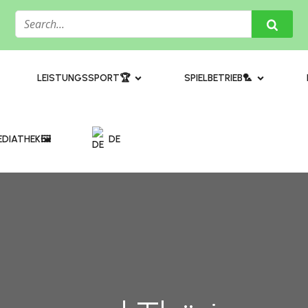
​LEISTUNGSSPORT🏆
SPIELBETRIEB🏸
DIATHEK🖼️​
DE