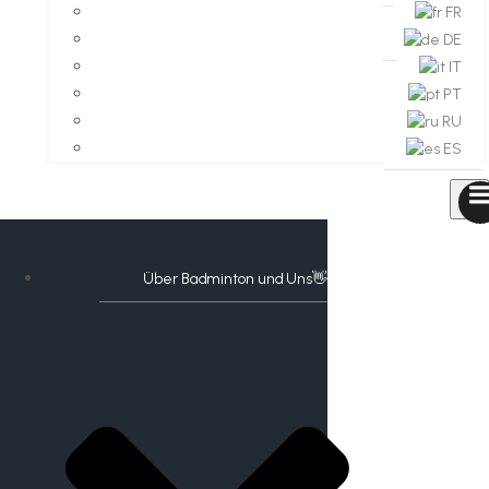
FR
DE
IT
PT
RU
ES
Über Badminton und Uns👋