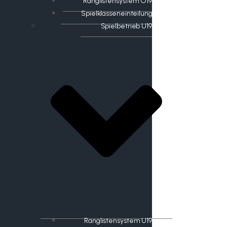
Ranglistensystem O19
Spielklasseneinteilung
Spielbetrieb U19
Ranglistensystem U19