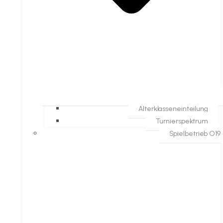
Alterklasseneinteilung
Turnierspektrum
Spielbetrieb O19