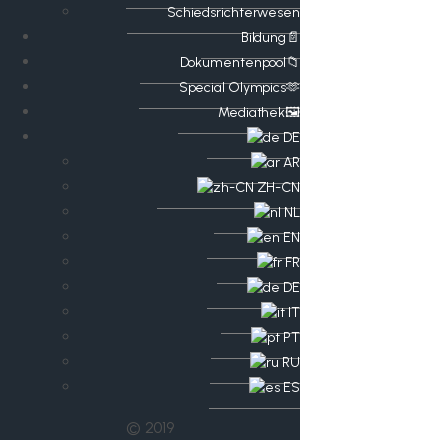
Schiedsrichterwesen
Bildung📄
Dokumentenpool📁
​​Special Olympics🫶
Mediathek🖼️​
DE
AR
ZH-CN
NL
EN
FR
DE
IT
PT
RU
ES
© 2019