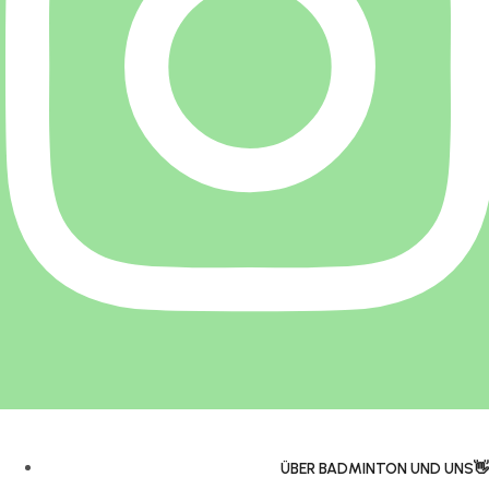
ÜBER BADMINTON UND UNS👋