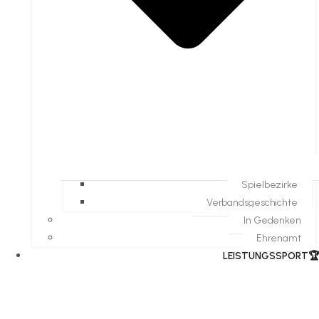
Spielbezirke
Verbandsgeschichte
In Gedenken
Ehrenamt
​LEISTUNGSSPORT🏆