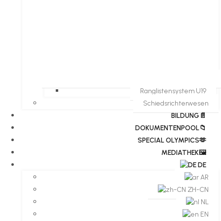
Ranglistensystem U19
Schiedsrichterwesen
BILDUNG📄
DOKUMENTENPOOL📁
​​SPECIAL OLYMPICS🫶
MEDIATHEK🖼️​
DE
AR
ZH-CN
NL
EN