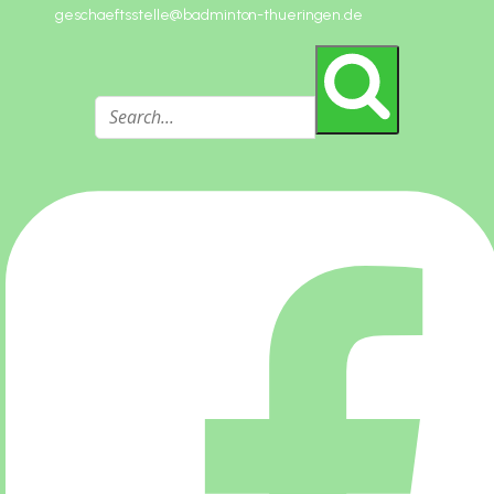
geschaeftsstelle@badminton-thueringen.de