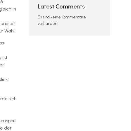
16
Latest Comments
leich in
Es sind keine Kommentare
fungiert
vorhanden.
ur Wahl.
ss
 ist
er
lickt
rde sich
tensport
ge der