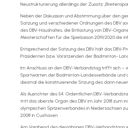
Neustrukturierung allerdings der Zusatz „Breitenspo
Neben der Diskussion und Abstimmung über den ge
Satzung und verschiedener Ordnungen des DBV so
des DBV-Haushaltes, die Entlastung von DBV-Organ
Meisterschaften für die Spielsaison 2019/2020 die 
Entsprechend der Satzung des DBV hält das DBV-P
Präsidenten bzw. Vorsitzenden der Badminton- Lan
Im Anschluss an den DBV-Verbandstag trifft sich – w
Sportwarten der Badminton-Landesverbände und de
diesmal die konstituierende Sitzung des dann neuen
Als Ausrichter des 54. Ordentlichen DBV-Verbandst
tritt das oberste Organ des DBV im Jahr 2018 zum i
olympischen Spitzenverbandes in Niedersachsen z
2008 in Cuxhaven.
Am Vorabend des diesjährigen DBV-Verbandstags wi