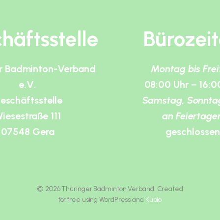
häftsstelle
Bürozei
r Badminton-Verband
Montag bis Fre
e.V.
08:00 Uhr – 16:0
eschäftsstelle
Samstag, Sonnta
iesestraße 111
an Feiertage
07548 Gera
geschlossen
© 2026 Thüringer Badminton Verband. Created
for free using WordPress and
Kubio