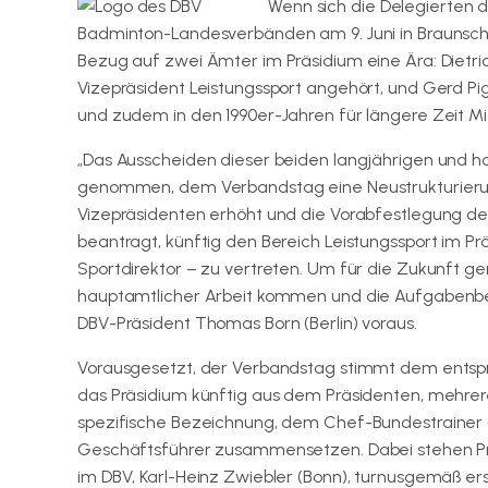
Wenn sich die Delegierten 
Badminton-Landesverbänden am 9. Juni in Braunsch
Bezug auf zwei Ämter im Präsidium eine Ära: Dietri
Vizepräsident Leistungssport angehört, und Gerd Pig
und zudem in den 1990er-Jahren für längere Zeit Mit
„Das Ausscheiden dieser beiden langjährigen und h
genommen, dem Verbandstag eine Neustrukturierung
Vizepräsidenten erhöht und die Vorabfestlegung der
beantragt, künftig den Bereich Leistungssport im 
Sportdirektor – zu vertreten. Um für die Zukunft ge
hauptamtlicher Arbeit kommen und die Aufgabenberei
DBV-Präsident Thomas Born (Berlin) voraus.
Vorausgesetzt, der Verbandstag stimmt dem entsp
das Präsidium künftig aus dem Präsidenten, mehrer
spezifische Bezeichnung, dem Chef-Bundestrainer 
Geschäftsführer zusammensetzen. Dabei stehen Pr
im DBV, Karl-Heinz Zwiebler (Bonn), turnusgemäß er