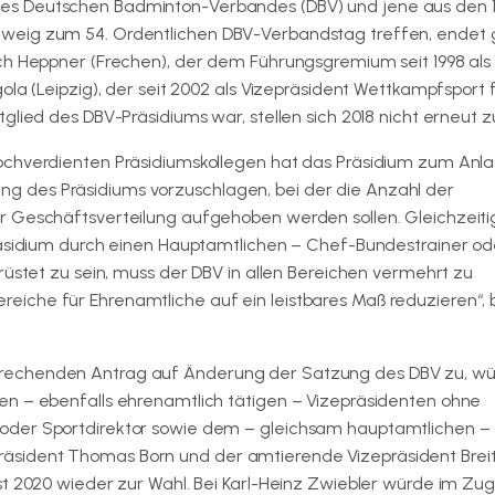
des Deutschen Badminton-Verbandes (DBV) und jene aus den 
weig zum 54. Ordentlichen DBV-Verbandstag treffen, endet g
ch Heppner (Frechen), der dem Führungsgremium seit 1998 als
ola (Leipzig), der seit 2002 als Vizepräsident Wettkampfsport 
glied des DBV-Präsidiums war, stellen sich 2018 nicht erneut z
ochverdienten Präsidiumskollegen hat das Präsidium zum Anla
 des Präsidiums vorzuschlagen, bei der die Anzahl der
 Geschäftsverteilung aufgehoben werden sollen. Gleichzeitig
Präsidium durch einen Hauptamtlichen – Chef-Bundestrainer od
rüstet zu sein, muss der DBV in allen Bereichen vermehrt zu
che für Ehrenamtliche auf ein leistbares Maß reduzieren“, b
rechenden Antrag auf Änderung der Satzung des DBV zu, wü
en – ebenfalls ehrenamtlich tätigen – Vizepräsidenten ohne
oder Sportdirektor sowie dem – gleichsam hauptamtlichen –
äsident Thomas Born und der amtierende Vizepräsident Brei
st 2020 wieder zur Wahl. Bei Karl-Heinz Zwiebler würde im Zu