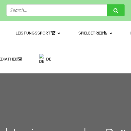
​LEISTUNGSSPORT🏆
SPIELBETRIEB🏸
DIATHEK🖼️​
DE