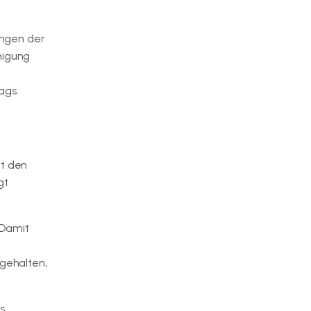
ungen der
migung
ags.
it den
gt
 Damit
gehalten,
s