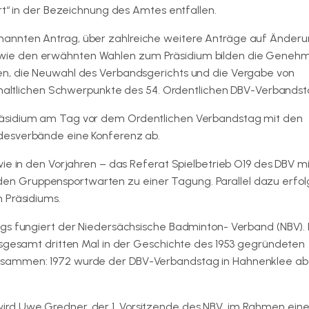
rt“ in der Bezeichnung des Amtes entfallen.
nannten Antrag, über zahlreiche weitere Anträge auf Änder
wie den erwähnten Wahlen zum Präsidium bilden die Geneh
en, die Neuwahl des Verbandsgerichts und die Vergabe von
inhaltlichen Schwerpunkte des 54. Ordentlichen DBV-Verbandst
räsidium am Tag vor dem Ordentlichen Verbandstag mit den
desverbände eine Konferenz ab.
ie in den Vorjahren – das Referat Spielbetrieb O19 des DBV m
n Gruppensportwarten zu einer Tagung. Parallel dazu erfol
 Präsidiums.
ags fungiert der Niedersächsische Badminton- Verband (NBV).
nsgesamt dritten Mal in der Geschichte des 1953 gegründeten
usammen: 1972 wurde der DBV-Verbandstag in Hahnenklee ab
rd Uwe Gredner, der 1. Vorsitzende des NBV, im Rahmen eine