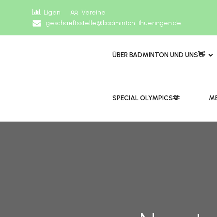
Ligen
Vereine
geschaeftsstelle@badminton-thueringen.de
ÜBER BADMINTON UND UNS👋
​​SPECIAL OLYMPICS🫶
ME