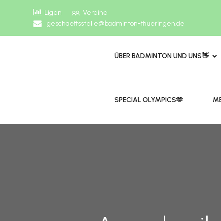
Ligen
Vereine
geschaeftsstelle@badminton-thueringen.de
ÜBER BADMINTON UND UNS👋
​​SPECIAL OLYMPICS🫶
ME