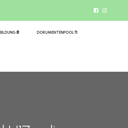
BILDUNG📄
DOKUMENTENPOOL📁