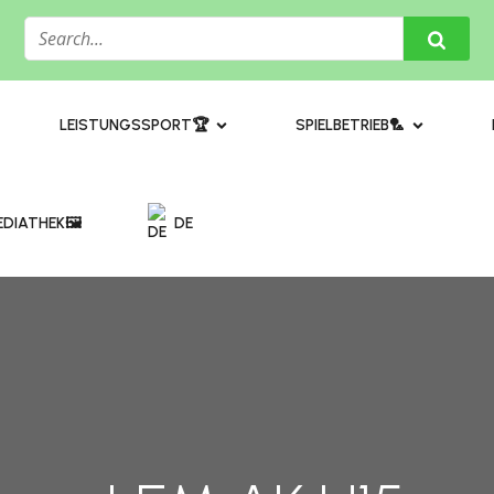
​LEISTUNGSSPORT🏆
SPIELBETRIEB🏸
DIATHEK🖼️​
DE