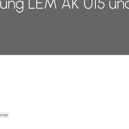
ung LEM AK U15 und
imar