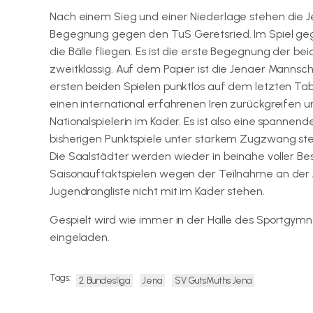
Nach einem Sieg und einer Niederlage stehen die Je
Begegnung gegen den TuS Geretsried. Im Spiel geg
die Bälle fliegen. Es ist die erste Begegnung der bei
zweitklassig. Auf dem Papier ist die Jenaer Mannsch
ersten beiden Spielen punktlos auf dem letzten Ta
einen international erfahrenen Iren zurückgreifen u
Nationalspielerin im Kader. Es ist also eine spann
bisherigen Punktspiele unter starkem Zugzwang st
Die Saalstädter werden wieder in beinahe voller Be
Saisonauftaktspielen wegen der Teilnahme an der 
Jugendrangliste nicht mit im Kader stehen.
Gespielt wird wie immer in der Halle des Sportgymnas
eingeladen.
Tags:
2. Bundesliga
Jena
SV GutsMuths Jena