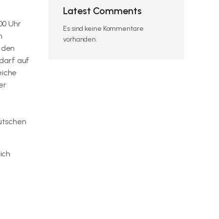
Latest Comments
00 Uhr
Es sind keine Kommentare
n
vorhanden.
h den
darf auf
eiche
er
utschen
ich