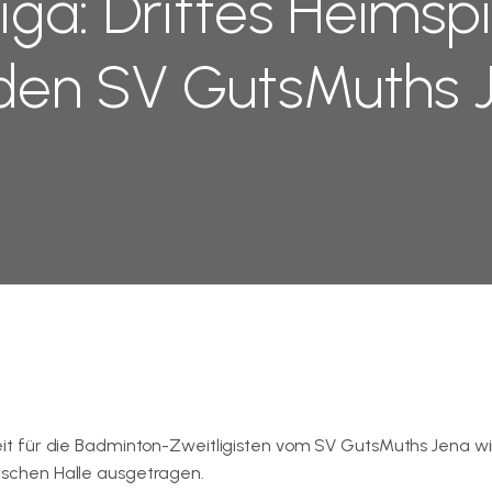
iga: Drittes Heimspi
 den SV GutsMuths 
zeit für die Badminton-Zweitligisten vom SV GutsMuths Jena wi
mischen Halle ausgetragen.