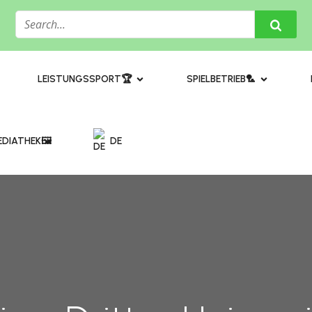
​LEISTUNGSSPORT🏆
SPIELBETRIEB🏸
DIATHEK🖼️​
DE