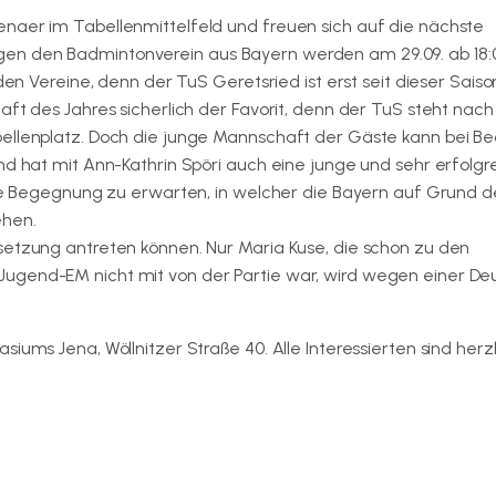
naer im Tabellenmittelfeld und freuen sich auf die nächste
en den Badmintonverein aus Bayern werden am 29.09. ab 18:
den Vereine, denn der TuS Geretsried ist erst seit dieser Saiso
aft des Jahres sicherlich der Favorit, denn der TuS steht nac
bellenplatz. Doch die junge Mannschaft der Gäste kann bei Be
nd hat mit Ann-Kathrin Spöri auch eine junge und sehr erfolgr
ende Begegnung zu erwarten, in welcher die Bayern auf Grund d
ehen.
setzung antreten können. Nur Maria Kuse, die schon zu den
Jugend-EM nicht mit von der Partie war, wird wegen einer De
iums Jena, Wöllnitzer Straße 40. Alle Interessierten sind herzl