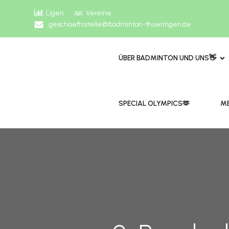
Ligen
Vereine
geschaeftsstelle@badminton-thueringen.de
ÜBER BADMINTON UND UNS👋
​​SPECIAL OLYMPICS🫶
ME