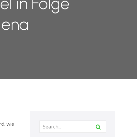
el in Folge
Jena
rd, wie