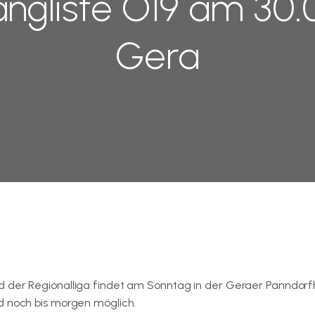
ngliste O19 am 30.0
Gera
d der Regionalliga findet am Sonntag in der Geraer Panndorf
d noch bis morgen möglich.