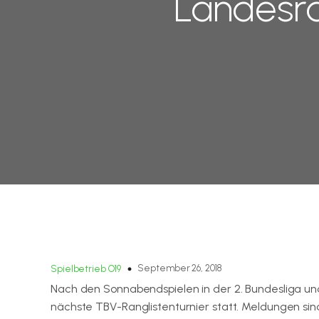
Landesra
September 26, 2018
Spielbetrieb O19
Nach den Sonnabendspielen in der 2. Bundesliga un
nächste TBV-Ranglistenturnier statt. Meldungen sin