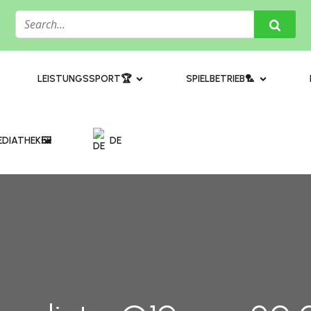
​LEISTUNGSSPORT🏆
SPIELBETRIEB🏸
DIATHEK🖼️​
DE