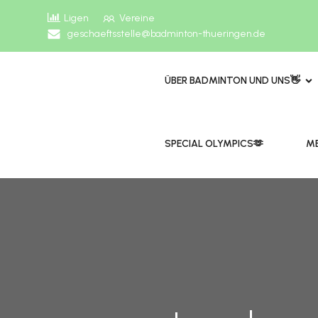
Ligen
Vereine
geschaeftsstelle@badminton-thueringen.de
ÜBER BADMINTON UND UNS👋
​​SPECIAL OLYMPICS🫶
ME