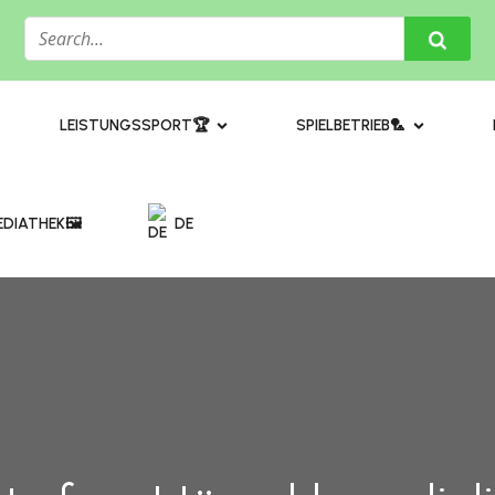
​LEISTUNGSSPORT🏆
SPIELBETRIEB🏸
DIATHEK🖼️​
DE