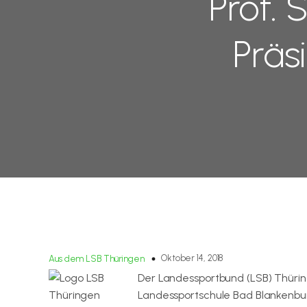
Prof. 
Präs
Oktober 14, 2018
Aus dem LSB Thüringen
Der Landessportbund (LSB) Thürin
Landessportschule Bad Blankenburg