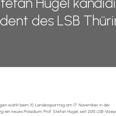
Stefan Hügel kandidi
ident des LSB Thür
gen wählt beim 10. Landessporttag am 17. November in der
 ein neues Präsidium. Prof. Stefan Hügel, seit 2015 LSB-Vizep