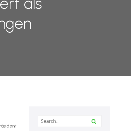
ert als
ingen
räsident