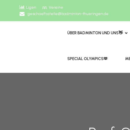
Ligen
Vereine
geschaeftsstelle@badminton-thueringen.de
ÜBER BADMINTON UND UNS👋
​​SPECIAL OLYMPICS🫶
ME