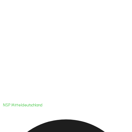
Tag der offenen Tür
am Sportgymnasium
Jena
NSP Mitteldeutschland