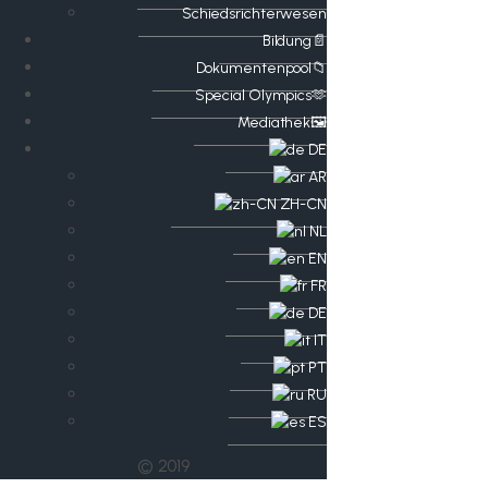
Schiedsrichterwesen
Bildung📄
Dokumentenpool📁
​​Special Olympics🫶
Mediathek🖼️​
DE
AR
ZH-CN
NL
EN
FR
DE
IT
PT
RU
ES
© 2019