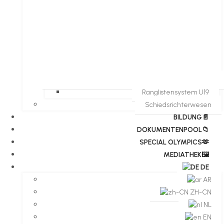
Ranglistensystem U19
Schiedsrichterwesen
BILDUNG📄
DOKUMENTENPOOL📁
​​SPECIAL OLYMPICS🫶
MEDIATHEK🖼️​
DE
AR
ZH-CN
NL
EN