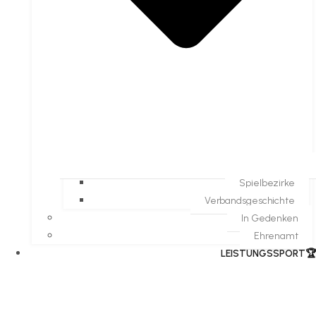
Spielbezirke
Verbandsgeschichte
In Gedenken
Ehrenamt
​LEISTUNGSSPORT🏆