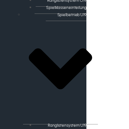
Ranglistensystem O19
Spielklasseneinteilung
Spielbetrieb U19
Ranglistensystem U19