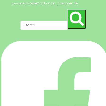
geschaeftsstelle@badminton-thueringen.de