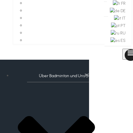
FR
DE
IT
PT
RU
ES
Über Badminton und Uns👋