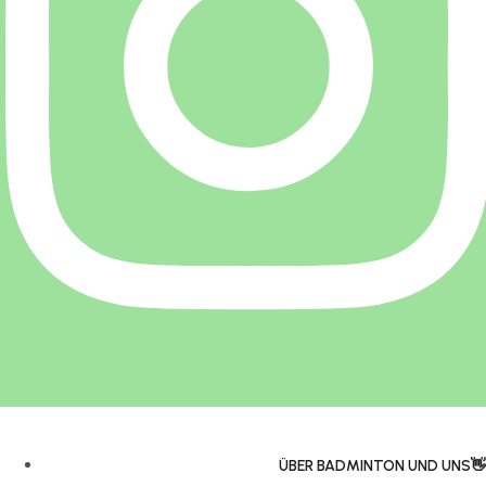
ÜBER BADMINTON UND UNS👋