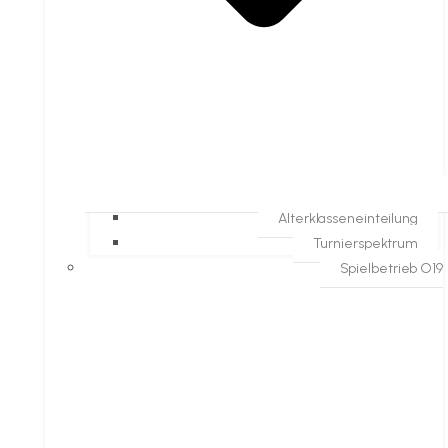
Alterklasseneinteilung
Turnierspektrum
Spielbetrieb O19