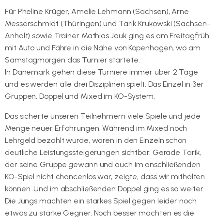
Für Pheline Krüger, Amelie Lehmann (Sachsen), Arne
Messerschmidt (Thüringen) und Tarik Krukowski (Sachsen-
Anhalt) sowie Trainer Mathias Jauk ging es am Freitagfrüh
mit Auto und Fähre in die Nähe von Kopenhagen, wo am
Samstagmorgen das Turnier startete.
In Dänemark gehen diese Turniere immer über 2 Tage
und es werden alle drei Disziplinen spielt. Das Einzel in 3er
Gruppen, Doppel und Mixed im KO-System.
Das sicherte unseren Teilnehmern viele Spiele und jede
Menge neuer Erfahrungen. Während im Mixed noch
Lehrgeld bezahlt wurde, waren in den Einzeln schon
deutliche Leistungssteigerungen sichtbar. Gerade Tarik,
der seine Gruppe gewann und auch im anschließenden
KO-Spiel nicht chancenlos war, zeigte, dass wir mithalten
können. Und im abschließenden Doppel ging es so weiter.
Die Jungs machten ein starkes Spiel gegen leider noch
etwas zu starke Gegner. Noch besser machten es die