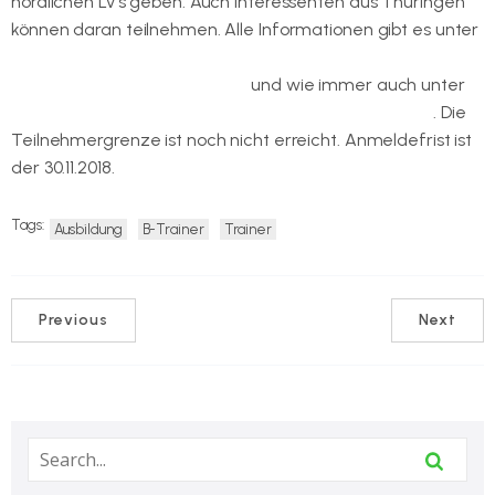
nördlichen LV’s geben. Auch Interessenten aus Thüringen
können daran teilnehmen. Alle Informationen gibt es unter
https://www.badminton.de/news/badminton/ausschreibun
g-dosb-b-trainer-ausbildung/
und wie immer auch unter
http://www.badminton.de/der-dbv/lehreausbildung/
. Die
Teilnehmergrenze ist noch nicht erreicht. Anmeldefrist ist
der 30.11.2018.
Tags:
Ausbildung
B-Trainer
Trainer
Previous
Next