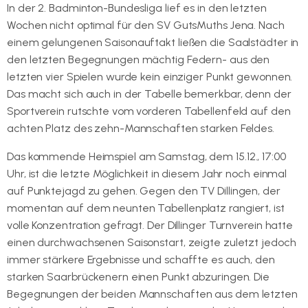
In der 2. Badminton-Bundesliga lief es in den letzten
Wochen nicht optimal für den SV GutsMuths Jena. Nach
einem gelungenen Saisonauftakt ließen die Saalstädter in
den letzten Begegnungen mächtig Federn- aus den
letzten vier Spielen wurde kein einziger Punkt gewonnen.
Das macht sich auch in der Tabelle bemerkbar, denn der
Sportverein rutschte vom vorderen Tabellenfeld auf den
achten Platz des zehn-Mannschaften starken Feldes.
Das kommende Heimspiel am Samstag, dem 15.12., 17:00
Uhr, ist die letzte Möglichkeit in diesem Jahr noch einmal
auf Punktejagd zu gehen. Gegen den TV Dillingen, der
momentan auf dem neunten Tabellenplatz rangiert, ist
volle Konzentration gefragt. Der Dillinger Turnverein hatte
einen durchwachsenen Saisonstart, zeigte zuletzt jedoch
immer stärkere Ergebnisse und schaffte es auch, den
starken Saarbrückenern einen Punkt abzuringen. Die
Begegnungen der beiden Mannschaften aus dem letzten