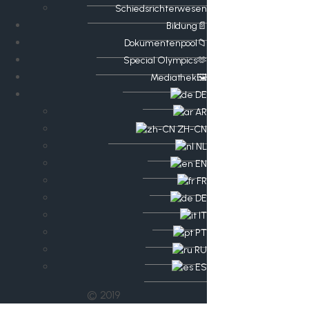
Schiedsrichterwesen
Bildung📄
Dokumentenpool📁
​​Special Olympics🫶
Mediathek🖼️​
DE
AR
ZH-CN
NL
EN
FR
DE
IT
PT
RU
ES
© 2019