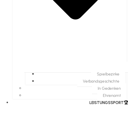
Spielbezirke
Verbandsgeschichte
In Gedenken
Ehrenamt
​LEISTUNGSSPORT🏆