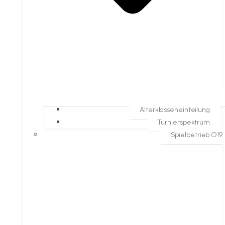
Alterklasseneinteilung
Turnierspektrum
Spielbetrieb O19