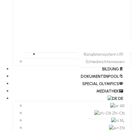
Ranglistensystem U19
Schiedsrichterwesen
BILDUNG📄
DOKUMENTENPOOL📁
​​SPECIAL OLYMPICS🫶
MEDIATHEK🖼️​
DE
AR
ZH-CN
NL
EN