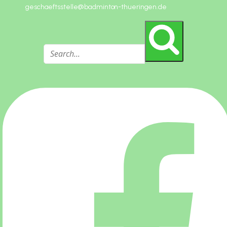
geschaeftsstelle@badminton-thueringen.de