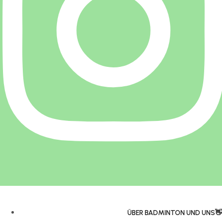
ÜBER BADMINTON UND UNS👋