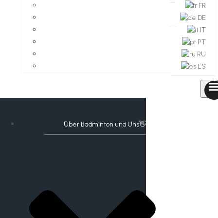
FR
DE
IT
PT
RU
ES
Über Badminton und Uns👋