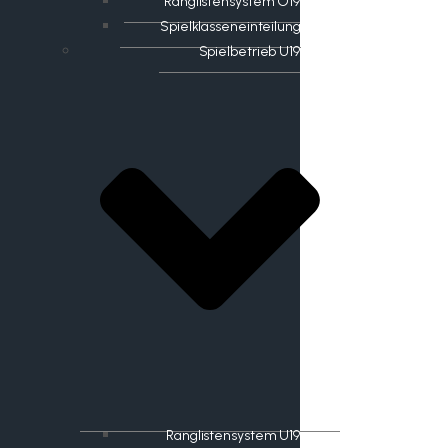
Ranglistensystem O19
Spielklasseneinteilung
Spielbetrieb U19
Ranglistensystem U19