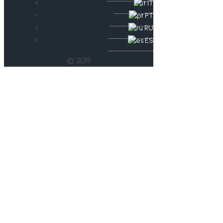
IT
PT
RU
ES
© 2019
Maria Kuse ist
Deutsche
Vizemeisterin