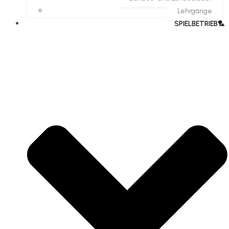
Lehrgänge
SPIELBETRIEB🏸