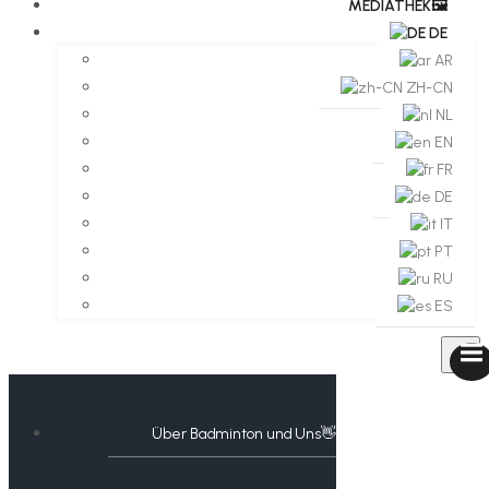
MEDIATHEK🖼️​
DE
AR
ZH-CN
NL
EN
FR
DE
IT
PT
RU
ES
Über Badminton und Uns👋