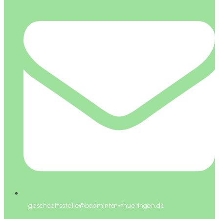
geschaeftsstelle@badminton-thueringen.de