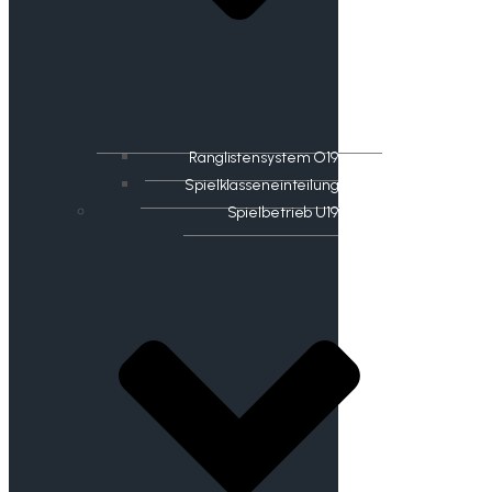
Ranglistensystem O19
Spielklasseneinteilung
Spielbetrieb U19