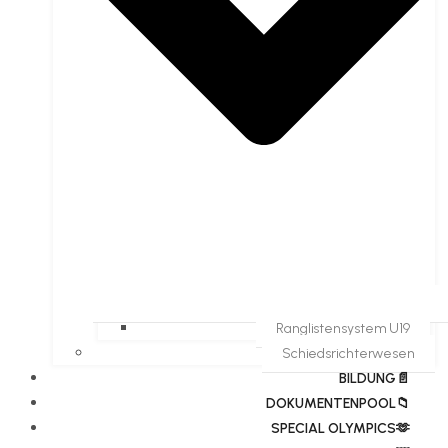
Ranglistensystem U19
Schiedsrichterwesen
BILDUNG📄
DOKUMENTENPOOL📁
​​SPECIAL OLYMPICS🫶