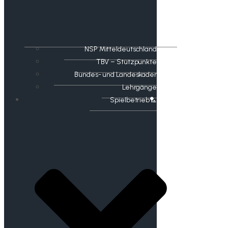
NSP Mitteldeutschland
TBV – Stützpunkte
Bundes- und Landeskader
Lehrgänge
Spielbetrieb🏸