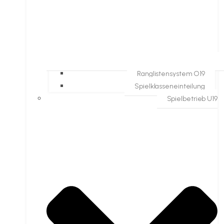
Ranglistensystem O19
Spielklasseneinteilung
Spielbetrieb U19