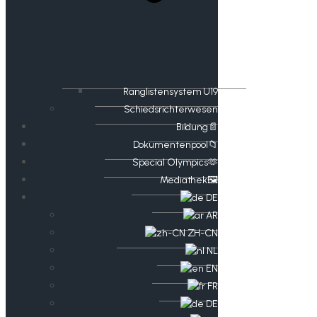
Ranglistensystem U19
Schiedsrichterwesen
Bildung📄
Dokumentenpool📁
​​Special Olympics🫶
Mediathek🖼️​
DE
AR
ZH-CN
NL
EN
FR
DE