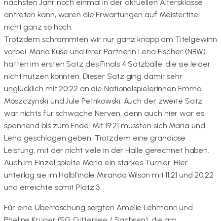
nächsten Jahr noch einmal in der aktuellen Altersklasse
antreten kann, waren die Erwartungen auf Meistertitel
nicht ganz so hoch.
Trotzdem schrammten wir nur ganz knapp am Titelgewinn
vorbei. Maria Kuse und ihrer Partnerin Lena Fischer (NRW)
hatten im ersten Satz des Finals 4 Satzbälle, die sie leider
nicht nutzen konnten. Dieser Satz ging damit sehr
unglücklich mit 20:22 an die Nationalspielerinnen Emma
Moszczynski und Jule Petrikowski. Auch der zweite Satz
war nichts für schwache Nerven, denn auch hier war es
spannend bis zum Ende. Mit 19:21 mussten sich Maria und
Lena geschlagen geben. Trotzdem eine grandiose
Leistung, mit der nicht viele in der Halle gerechnet haben.
Auch im Einzel spielte Maria ein starkes Turnier. Hier
unterlag sie im Halbfinale Miranda Wilson mit 11:21 und 20:22
und erreichte somit Platz 3.
Für eine Überraschung sorgten Amelie Lehmann und
Pheline Krüger (SG Gittersee / Sachsen), die am