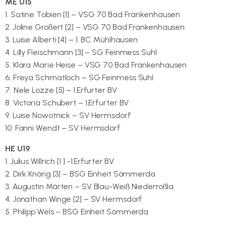
ME U15
1. Satine Tobien [1] – VSG 70 Bad Frankenhausen
2. Joline Großert [2] – VSG 70 Bad Frankenhausen
3. Luise Alberti [4] – 1. BC Mühlhausen
4. Lilly Fleischmann [3] – SG Feinmess Suhl
5. Klara Marie Heise – VSG 70 Bad Frankenhausen
6. Freya Schmatloch – SG Feinmess Suhl
7. Nele Lozze [5] – 1.Erfurter BV
8. Victoria Schubert – 1.Erfurter BV
9. Luise Nowotnick – SV Hermsdorf
10. Fanni Wendt – SV Hermsdorf
HE U19
1. Julius Willrich [1 ] -1.Erfurter BV
2. Dirk Knörig [3] – BSG Einheit Sömmerda
3. Augustin Märten – SV Blau-Weiß Niederroßla
4. Jonathan Winge [2] – SV Hermsdorf
5. Philipp Wels – BSG Einheit Sömmerda