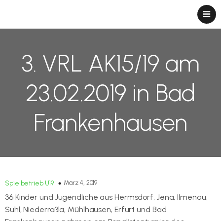
3. VRL AK15/19 am
23.02.2019 in Bad
Frankenhausen
März 4, 2019
Spielbetrieb U19
36 Kinder und Jugendliche aus Hermsdorf, Jena, Ilmenau,
Suhl, Niederroßla, Mühlhausen, Erfurt und Bad