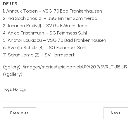
DE U19
1. Annouk Tobien – VSG 70 Bad Frankenhausen
2. Pia Sophianos [3] – BSG Einheit Sömmerda
3. Johanna Preiß [1] – SV GutsMuths Jena
4. Anica Frischmuth – SG Feinmess Suhl
5. Anatoli Loukidou – VSG 70 Bad Frankenhausen
6. Svenja Scholz [4] – SG Feinmess Suhl
7. Sarah Janta [2] – SV Hermsdorf
{gallery}../images/stories/spielbetriebU19/2019/3VRLTU15U19
{/gallery}
Tags:
No tags
Previous
Next