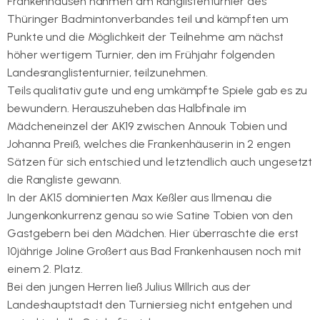
Frankenhausen nahmen am Ranglistenturnier des
Thüringer Badmintonverbandes teil und kämpften um
Punkte und die Möglichkeit der Teilnehme am nächst
höher wertigem Turnier, den im Frühjahr folgenden
Landesranglistenturnier, teilzunehmen.
Teils qualitativ gute und eng umkämpfte Spiele gab es zu
bewundern. Herauszuheben das Halbfinale im
Mädcheneinzel der AK19 zwischen Annouk Tobien und
Johanna Preiß, welches die Frankenhäuserin in 2 engen
Sätzen für sich entschied und letztendlich auch ungesetzt
die Rangliste gewann.
In der AK15 dominierten Max Keßler aus Ilmenau die
Jungenkonkurrenz genau so wie Satine Tobien von den
Gastgebern bei den Mädchen. Hier überraschte die erst
10jährige Joline Großert aus Bad Frankenhausen noch mit
einem 2. Platz.
Bei den jungen Herren ließ Julius Willrich aus der
Landeshauptstadt den Turniersieg nicht entgehen und