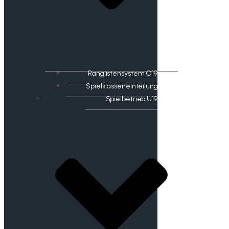
Ranglistensystem O19
Spielklasseneinteilung
Spielbetrieb U19