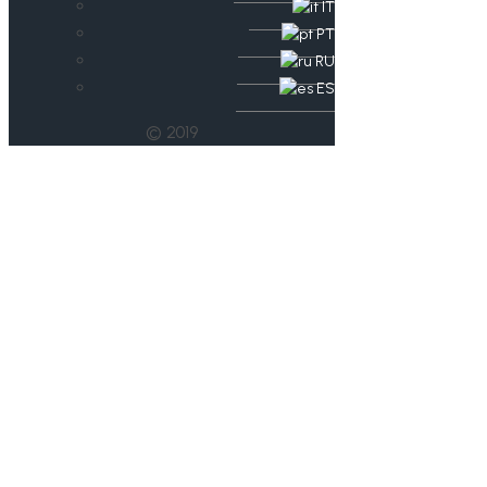
IT
PT
RU
ES
© 2019
Datenschutz-
Update: Fortbildung
am 30. März in Bad
Blankenburg