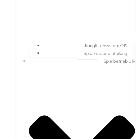
Ranglistensystem O19
Spielklasseneinteilung
Spielbetrieb U19