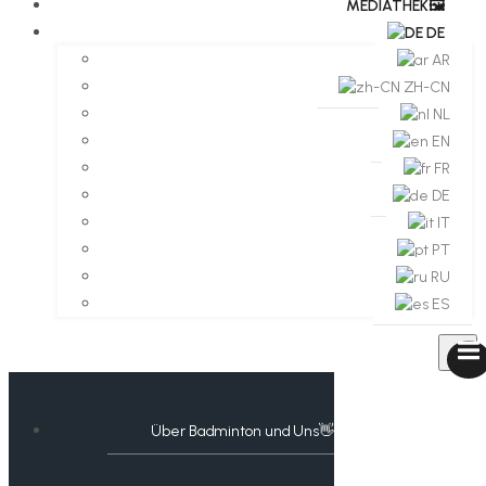
MEDIATHEK🖼️​
DE
AR
ZH-CN
NL
EN
FR
DE
IT
PT
RU
ES
Über Badminton und Uns👋