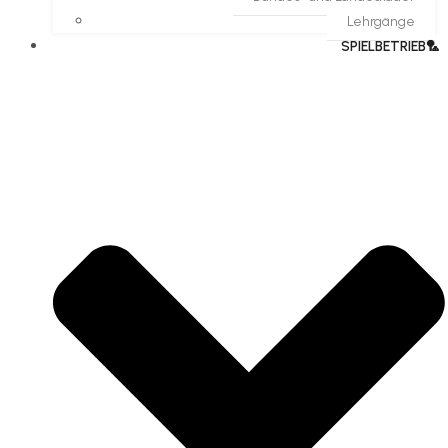
Lehrgänge
SPIELBETRIEB🏸