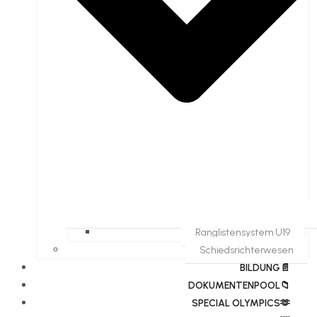
Ranglistensystem U19
Schiedsrichterwesen
BILDUNG📄
DOKUMENTENPOOL📁
​​SPECIAL OLYMPICS🫶