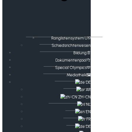
Ranglistensystem U19
Schiedsrichterwesen
Bildung📄
Dokumentenpool📁
​​Special Olympics🫶
Mediathek🖼️​
DE
AR
ZH-CN
NL
EN
FR
DE