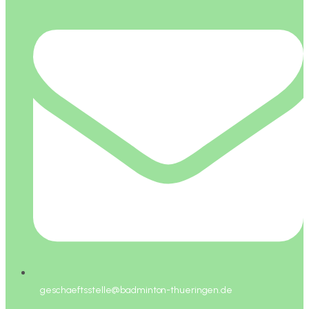
geschaeftsstelle@badminton-thueringen.de