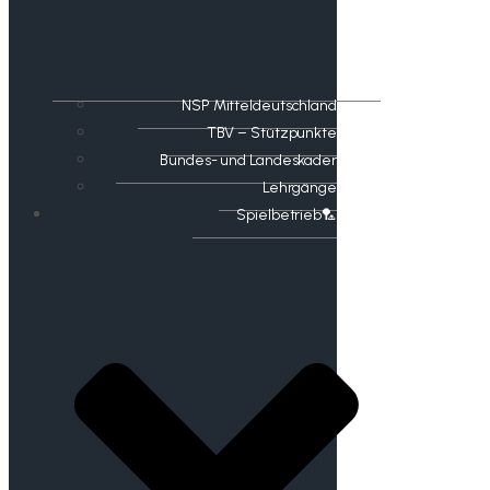
NSP Mitteldeutschland
TBV – Stützpunkte
Bundes- und Landeskader
Lehrgänge
Spielbetrieb🏸