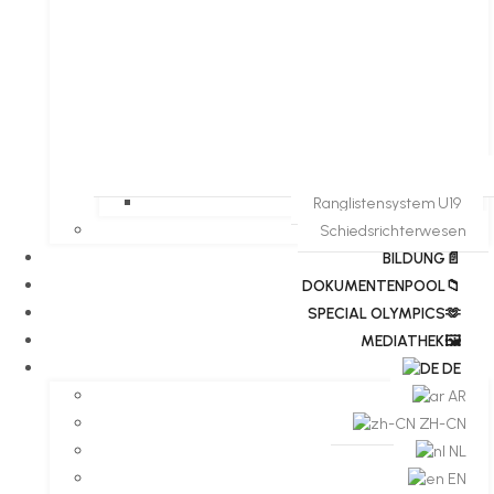
Ranglistensystem U19
Schiedsrichterwesen
BILDUNG📄
DOKUMENTENPOOL📁
​​SPECIAL OLYMPICS🫶
MEDIATHEK🖼️​
DE
AR
ZH-CN
NL
EN