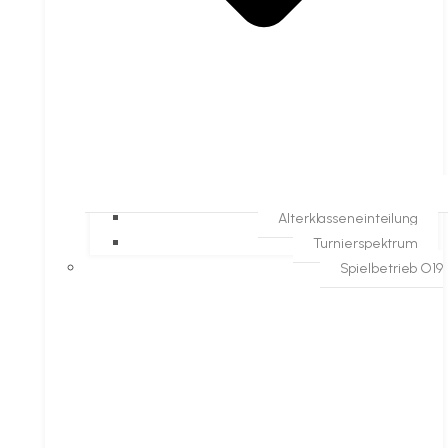
Alterklasseneinteilung
Turnierspektrum
Spielbetrieb O19