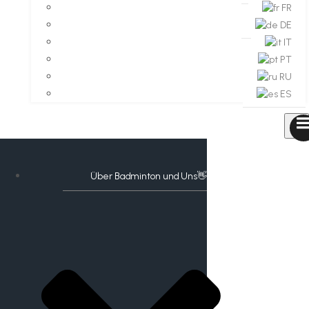
FR
DE
IT
PT
RU
ES
Über Badminton und Uns👋