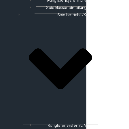
Ranglistensystem O19
Spielklasseneinteilung
Spielbetrieb U19
Ranglistensystem U19