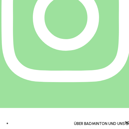
ÜBER BADMINTON UND UNS👋