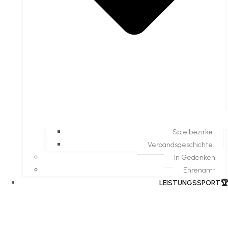
Spielbezirke
Verbandsgeschichte
In Gedenken
Ehrenamt
​LEISTUNGSSPORT🏆