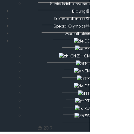
Schiedsrichterwesen
Bildung📄
Dokumentenpool📁
​​Special Olympics🫶
Mediathek🖼️​
DE
AR
ZH-CN
NL
EN
FR
DE
IT
PT
RU
ES
© 2019