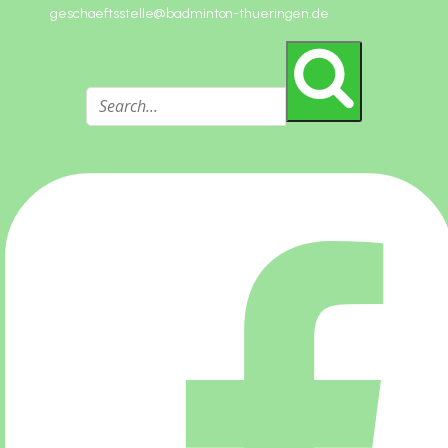
geschaeftsstelle@badminton-thueringen.de