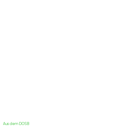
Endspurt: Am 31.
März 2019 endet
Bewerbungsfrist für
das „Grüne Band“
Aus dem DOSB