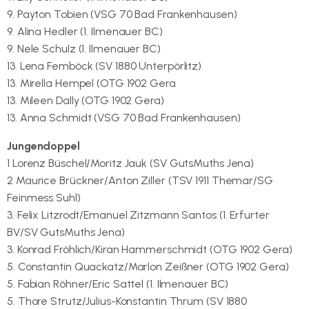
9. Payton Tobien (VSG 70 Bad Frankenhausen)
9. Alina Hedler (1. Ilmenauer BC)
9. Nele Schulz (1. Ilmenauer BC)
13. Lena Femböck (SV 1880 Unterpörlitz)
13. Mirella Hempel (OTG 1902 Gera
13. Mileen Dally (OTG 1902 Gera)
13. Anna Schmidt (VSG 70 Bad Frankenhausen)
Jungendoppel
1 Lorenz Büschel/Moritz Jauk (SV GutsMuths Jena)
2 Maurice Brückner/Anton Ziller (TSV 1911 Themar/SG
Feinmess Suhl)
3. Felix Litzrodt/Emanuel Zitzmann Santos (1. Erfurter
BV/SV GutsMuths Jena)
3. Konrad Fröhlich/Kiran Hammerschmidt (OTG 1902 Gera)
5. Constantin Quackatz/Marlon Zeißner (OTG 1902 Gera)
5. Fabian Röhner/Eric Sattel (1. Ilmenauer BC)
5. Thore Strutz/Julius-Konstantin Thrum (SV 1880