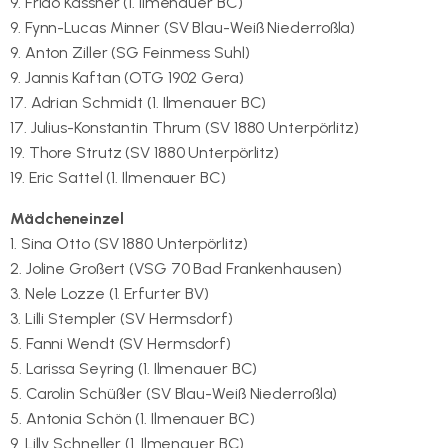
9. Frido Kassner (1. Ilmenauer BC)
9. Fynn-Lucas Minner (SV Blau-Weiß Niederroßla)
9. Anton Ziller (SG Feinmess Suhl)
9. Jannis Kaftan (OTG 1902 Gera)
17. Adrian Schmidt (1. Ilmenauer BC)
17. Julius-Konstantin Thrum (SV 1880 Unterpörlitz)
19. Thore Strutz (SV 1880 Unterpörlitz)
19. Eric Sattel (1. Ilmenauer BC)
Mädcheneinzel
1. Sina Otto (SV 1880 Unterpörlitz)
2. Joline Großert (VSG 70 Bad Frankenhausen)
3. Nele Lozze (1. Erfurter BV)
3. Lilli Stempler (SV Hermsdorf)
5. Fanni Wendt (SV Hermsdorf)
5. Larissa Seyring (1. Ilmenauer BC)
5. Carolin Schüßler (SV Blau-Weiß Niederroßla)
5. Antonia Schön (1. Ilmenauer BC)
9. Lilly Schneller (1. Ilmenauer BC)