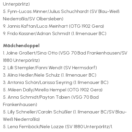
Unterpörlitz)
5. Fynn-Lucas Minner/Julius Schuchhardt (SV Blau-Weiß
Niederroßla/SV Olbersleben)
9. Jannis Kaftan/Luca Meinhart (OTG 1902 Gera)
9. Frido Kassner/Adrian Schmidt (1. Ilmenauer BC)
Mädchendoppel
1. Joline Großert/Sina Otto (VSG 70 Bad Frankenhausen/SV
1880 Unterpörlitz)
2. Lilli Stempler/Fanni Wendt (SV Hermsdorf)
3. Alina Hedler/Nele Schulz (1. Ilmenauer BC)
3. Antonia Schön/Larissa Seyring (1. Ilmenauer BC)
5. Mileen Dally/Mirella Hempel (OTG 1902 Gera)
5. Anna Schmidt/Payton Tobien (VSG 70 Bad
Frankenhausen)
5. Lilly Schneller/Carolin Schüßler (1. Ilmenauer BC/SV Blau-
Weiß Niederroßla)
5. Lena Femböck/Nele Lozze (SV 1880 Unterpörlitz/1.