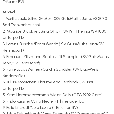
Erfurter BV)
Mixed
1. Moritz Jauk/Joline Großert (SV GutsMuths Jena/VSG 70
Bad Frankenhausen)
2. Maurice Brückner/Sina Otto (TSV 1911 Themar/SV 1880
Unterpörlitz)
3. Lorenz Büschel/Fanni Wendt ( SV GutsMuths Jena/SV
Hermsdorf)
3. Emanuel Zitzmann Santos/Lilli Stempler (SV GutsMuths
Jena/SV Hermsdorf)
5. Fynn-Lucas Minner/Carolin Schüßler (SV Blau-Weiß
Niederroßla)
5. Julius-Konstantin Thrum/Lena Femböck (SV 1880
Unterpörlitz)
5. Kiran Hammerschmidt/Mileen Dally (OTG 1902 Gera)
5. Frido Kassner/Alina Hedler (1. Ilmenauer BC)
9. Felix Litzrodt/Nele Lozze (1. Erfurter BV)
9. Julius Schuchhardt/Anna Schmidt (SV Olbersleben/VSG