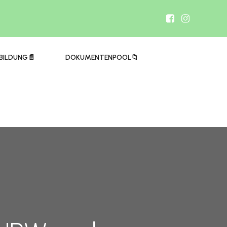
BILDUNG📄
DOKUMENTENPOOL📁