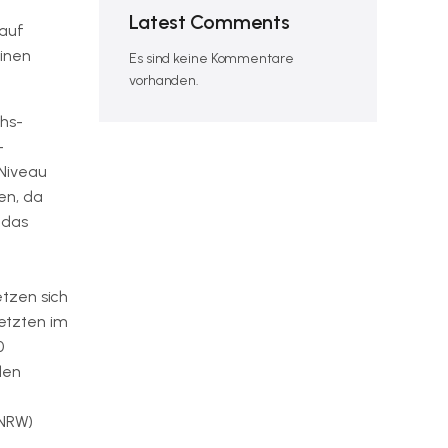
Latest Comments
 auf
linen
Es sind keine Kommentare
vorhanden.
hs-
-
 Niveau
en, da
 das
etzen sich
setzten im
0
den
(NRW)