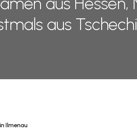
kamen aus Hessen,
stmals aus Tschech
 in Ilmenau