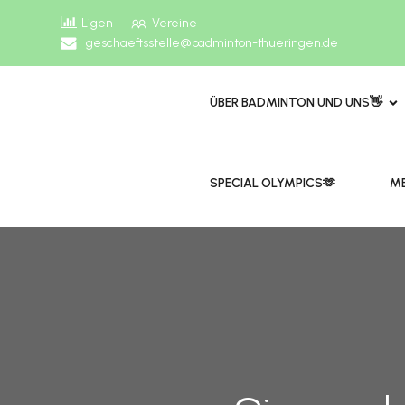
Ligen
Vereine
geschaeftsstelle@badminton-thueringen.de
ÜBER BADMINTON UND UNS👋
​​SPECIAL OLYMPICS🫶
ME