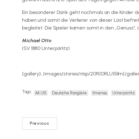
Ein besonderer Dank geht nochmals an die Kinder de
haben und somit die Verlierer von dieser Last befr
begleitet. Die Spieler kamen somit in den „Genuss“, 
Michael Otto
(SV 1880 Unterpörlitz)
{gallery}../images/stories/nlsp/2019/DRLU15Ilm{/galle
Tags:
AK U15
Deutsche Rangliste
Ilmenau
Unterpörlitz
Previous