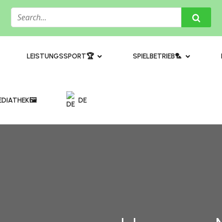
​LEISTUNGSSPORT🏆
SPIELBETRIEB🏸
DIATHEK🖼️​
DE