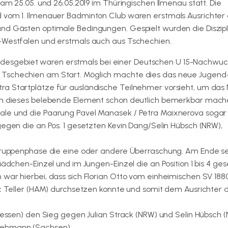
 am 25.05. und 26.05.2019 im Thüringischen Ilmenau statt. Die
d vom 1. Ilmenauer Badminton Club waren erstmals Ausrichter
und Gästen optimale Bedingungen. Gespielt wurden die Diszip
n-Westfalen und erstmals auch aus Tschechien.
esgebiet waren erstmals bei einer Deutschen U 15-Nachwuc
 Tschechien am Start. Möglich machte dies das neue Jugend
ra Startplätze für ausländische Teilnehmer vorsieht, um das
ich dieses belebende Element schon deutlich bemerkbar mach
ale und die Paarung Pavel Manasek / Petra Maixnerova sogar
gegen die an Pos. 1 gesetzten Kevin Dang/Selin Hübsch (NRW),
r Gruppenphase die eine oder andere Überraschung. Am Ende s
Mädchen-Einzel und im Jungen-Einzel die an Position 1 bis 4 ge
 war hierbei, dass sich Florian Otto vom einheimischen SV 188
ric Teller (HAM) durchsetzen konnte und somit dem Ausrichter 
(Hessen) den Sieg gegen Julian Strack (NRW) und Selin Hübsch 
Lehmann (Sachsen).