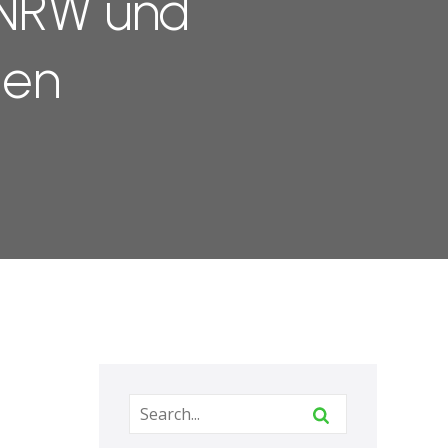
 NRW und
ien