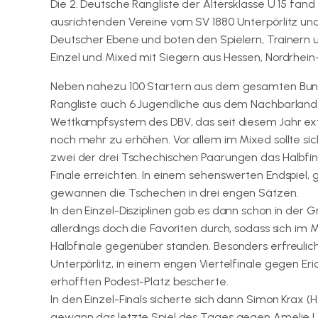
Die 2. Deutsche Rangliste der Altersklasse U 15 fand
ausrichtenden Vereine vom SV 1880 Unterpörlitz un
Deutscher Ebene und boten den Spielern, Trainern 
Einzel und Mixed mit Siegern aus Hessen, Nordrhei
Neben nahezu 100 Startern aus dem gesamten Bund
Rangliste auch 6 Jugendliche aus dem Nachbarland
Wettkampfsystem des DBV, das seit diesem Jahr ext
noch mehr zu erhöhen. Vor allem im Mixed sollte s
zwei der drei Tschechischen Paarungen das Halbfin
Finale erreichten. In einem sehenswerten Endspiel, 
gewannen die Tschechen in drei engen Sätzen.
In den Einzel-Disziplinen gab es dann schon in de
allerdings doch die Favoriten durch, sodass sich im 
Halbfinale gegenüber standen. Besonders erfreulich
Unterpörlitz, in einem engen Viertelfinale gegen E
erhofften Podest-Platz bescherte.
In den Einzel-Finals sicherte sich dann Simon Krax 
gewann das letzte Spiel des Tages gegen Amelie 