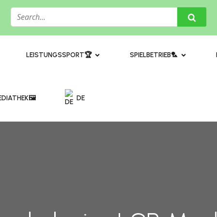
​LEISTUNGSSPORT🏆
SPIELBETRIEB🏸
DIATHEK🖼️​
DE