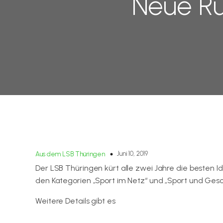
Neue R
Juni 10, 2019
Aus dem LSB Thüringen
Der LSB Thüringen kürt alle zwei Jahre die besten
den Kategorien „Sport im Netz“ und „Sport und Geschic
Weitere Details gibt es
auf der Internetseite des L