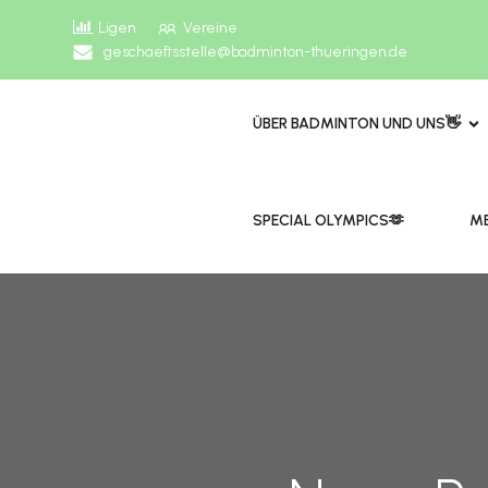
Ligen
Vereine
geschaeftsstelle@badminton-thueringen.de
ÜBER BADMINTON UND UNS👋
​​SPECIAL OLYMPICS🫶
ME