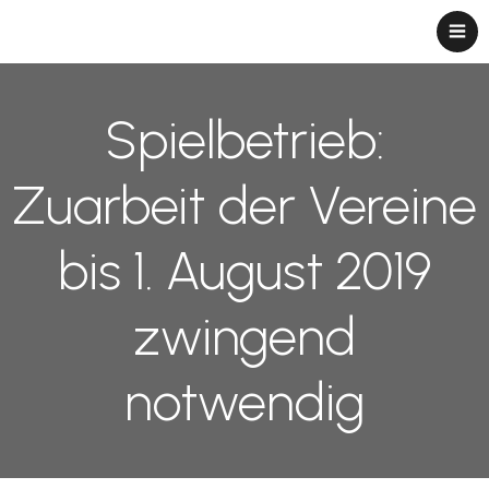
Spielbetrieb:
Zuarbeit der Vereine
bis 1. August 2019
zwingend
notwendig