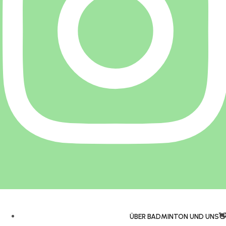
ÜBER BADMINTON UND UNS👋