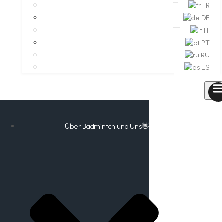
FR
DE
IT
PT
RU
ES
Über Badminton und Uns👋