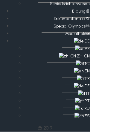
Schiedsrichterwesen
Bildung📄
Dokumentenpool📁
​​Special Olympics🫶
Mediathek🖼️​
DE
AR
ZH-CN
NL
EN
FR
DE
IT
PT
RU
ES
© 2019