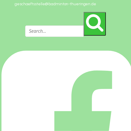
geschaeftsstelle@badminton-thueringen.de