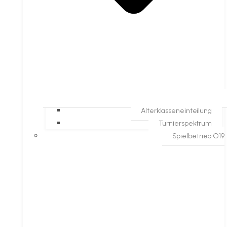
Alterklasseneinteilung
Turnierspektrum
Spielbetrieb O19