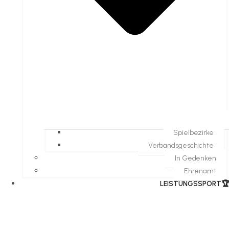
Spielbezirke
Verbandsgeschichte
In Gedenken
Ehrenamt
​LEISTUNGSSPORT🏆