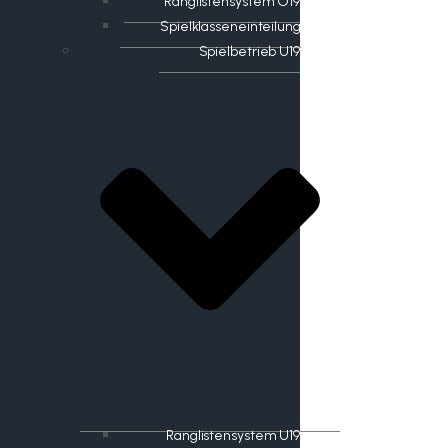
Ranglistensystem O19
Spielklasseneinteilung
Spielbetrieb U19
Ranglistensystem U19