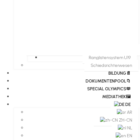
Ranglistensystem U19
Schiedsrichterwesen
BILDUNG📄
DOKUMENTENPOOL📁
​​SPECIAL OLYMPICS🫶
MEDIATHEK🖼️​
DE
AR
ZH-CN
NL
EN