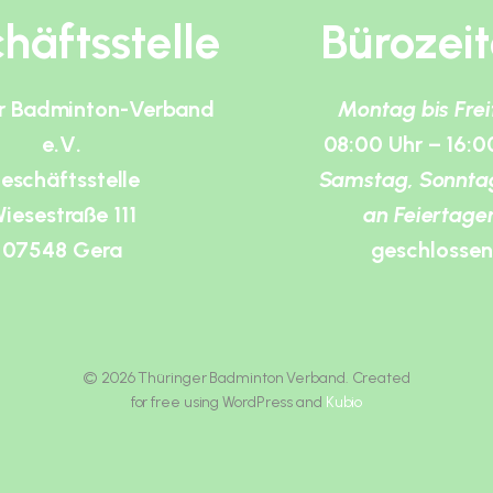
häftsstelle
Bürozei
r Badminton-Verband
Montag bis Fre
e.V.
08:00 Uhr – 16:0
eschäftsstelle
Samstag, Sonnta
iesestraße 111
an Feiertage
07548 Gera
geschlossen
© 2026 Thüringer Badminton Verband. Created
for free using WordPress and
Kubio