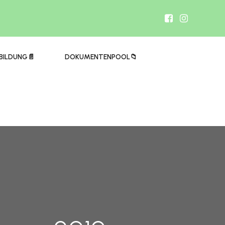
BILDUNG📄
DOKUMENTENPOOL📁