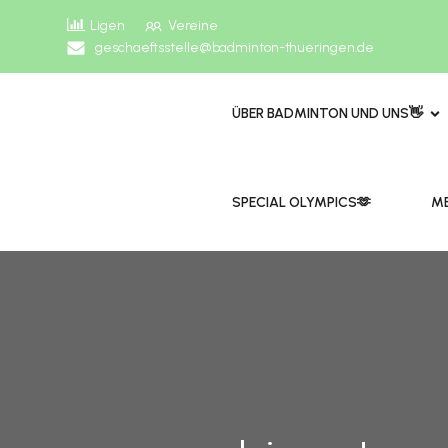
Ligen
Vereine
geschaeftsstelle@badminton-thueringen.de
ÜBER BADMINTON UND UNS👋
​​SPECIAL OLYMPICS🫶
ME