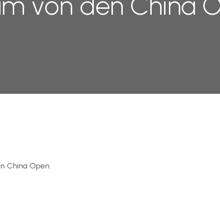
am von den China 
en China Open.