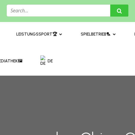
​LEISTUNGSSPORT🏆
SPIELBETRIEB🏸
DIATHEK🖼️​
DE